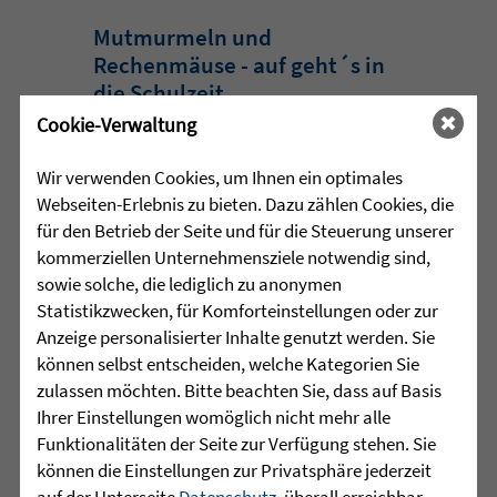
Mutmurmeln und
Rechenmäuse - auf geht´s in
die Schulzeit
Cookie-Verwaltung
Am Mittwoch, 27.07.26 verabschiedete
das Team des Schulkindergartens der
Wir verwenden Cookies, um Ihnen ein optimales
Leopoldschule in Altshausen die
Webseiten-Erlebnis zu bieten. Dazu zählen Cookies, die
Vorschüler mit einer bunten und
für den Betrieb der Seite und für die Steuerung unserer
emotionalen ...
kommerziellen Unternehmensziele notwendig sind,
sowie solche, die lediglich zu anonymen
mehr lesen
Statistikzwecken, für Komforteinstellungen oder zur
Anzeige personalisierter Inhalte genutzt werden. Sie
können selbst entscheiden, welche Kategorien Sie
zulassen möchten. Bitte beachten Sie, dass auf Basis
•
29.07.2026 |
HÖR-SPRACHZENTRUM
Ihrer Einstellungen womöglich nicht mehr alle
Funktionalitäten der Seite zur Verfügung stehen. Sie
220 Kinder verwandeln
können die Einstellungen zur Privatsphäre jederzeit
Arnach in eine bunte
auf der Unterseite
Datenschutz
, überall erreichbar