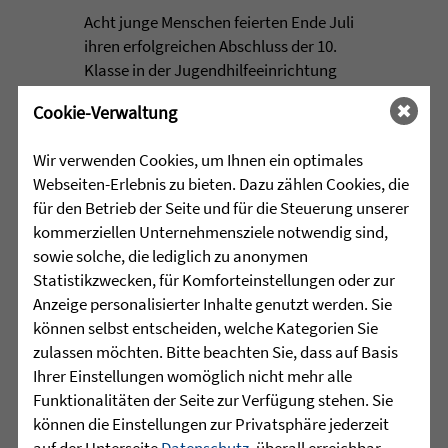
Acht junge Menschen feierten Ende Juli
ihren erfolgreichen Abschluss der 10.
Klasse in der Jugendhilfeeinrichtung
Martinshaus ...
Cookie-Verwaltung
mehr lesen
Wir verwenden Cookies, um Ihnen ein optimales
Webseiten-Erlebnis zu bieten. Dazu zählen Cookies, die
für den Betrieb der Seite und für die Steuerung unserer
•
kommerziellen Unternehmensziele notwendig sind,
29.07.2026 |
HÖR-SPRACHZENTRUM
sowie solche, die lediglich zu anonymen
Statistikzwecken, für Komforteinstellungen oder zur
Projektwoche „Aus alt mach
Anzeige personalisierter Inhalte genutzt werden. Sie
neu“ und 25 Jahre
können selbst entscheiden, welche Kategorien Sie
Sprachheilschule Biberach
zulassen möchten. Bitte beachten Sie, dass auf Basis
Ihrer Einstellungen womöglich nicht mehr alle
Im Mai stand an der Sprachheilschule
Funktionalitäten der Seite zur Verfügung stehen. Sie
Biberach alles im Zeichen des Umwelt-
können die Einstellungen zur Privatsphäre jederzeit
und Klimaschutzes. Unter dem Motto
auf der Unterseite
Datenschutz
, überall erreichbar