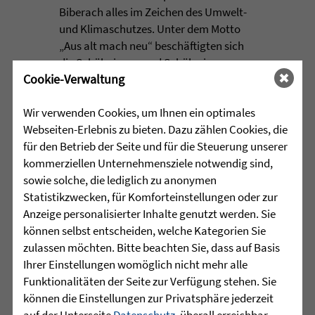
Biberach alles im Zeichen des Umwelt-
und Klimaschutzes. Unter dem Motto
„Aus alt mach neu“ beschäftigten sich
die Schülerinnen und Schüler im
Cookie-Verwaltung
Rahmen einer Projektwoche intensiv
mit den Themen Müllvermeidung, ...
Wir verwenden Cookies, um Ihnen ein optimales
mehr lesen
Webseiten-Erlebnis zu bieten. Dazu zählen Cookies, die
für den Betrieb der Seite und für die Steuerung unserer
kommerziellen Unternehmensziele notwendig sind,
sowie solche, die lediglich zu anonymen
•
29.07.2026 |
HÖR-SPRACHZENTRUM
Statistikzwecken, für Komforteinstellungen oder zur
Anzeige personalisierter Inhalte genutzt werden. Sie
Mutmurmeln und
können selbst entscheiden, welche Kategorien Sie
Rechenmäuse - auf geht´s in
zulassen möchten. Bitte beachten Sie, dass auf Basis
die Schulzeit
Ihrer Einstellungen womöglich nicht mehr alle
Funktionalitäten der Seite zur Verfügung stehen. Sie
können die Einstellungen zur Privatsphäre jederzeit
Am Mittwoch, 27.07.26 verabschiedete
auf der Unterseite
Datenschutz
, überall erreichbar