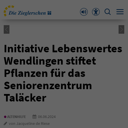
Initiative Lebenswertes
Wendlingen stiftet
Pflanzen für das
Seniorenzentrum
Taläcker
•
06.06.2024
ALTENHILFE
von Jacqueline de Riese