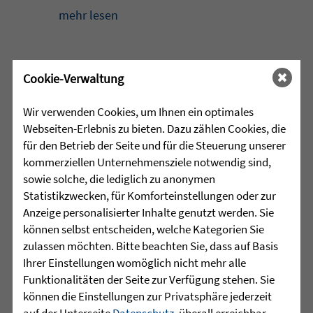
mehr lesen
•
Cookie-Verwaltung
29.07.2026 |
HÖR-SPRACHZENTRUM
Wir verwenden Cookies, um Ihnen ein optimales
Projektwoche „Aus alt mach
Webseiten-Erlebnis zu bieten. Dazu zählen Cookies, die
neu“ und 25 Jahre
für den Betrieb der Seite und für die Steuerung unserer
Sprachheilschule Biberach
kommerziellen Unternehmensziele notwendig sind,
sowie solche, die lediglich zu anonymen
Im Mai stand an der Sprachheilschule
Statistikzwecken, für Komforteinstellungen oder zur
Biberach alles im Zeichen des Umwelt-
Anzeige personalisierter Inhalte genutzt werden. Sie
und Klimaschutzes. Unter dem Motto
können selbst entscheiden, welche Kategorien Sie
„Aus alt mach neu“ beschäftigten sich
zulassen möchten. Bitte beachten Sie, dass auf Basis
die Schülerinnen und Schüler im
Ihrer Einstellungen womöglich nicht mehr alle
Rahmen einer Projektwoche intensiv
Funktionalitäten der Seite zur Verfügung stehen. Sie
mit den Themen Müllvermeidung, ...
können die Einstellungen zur Privatsphäre jederzeit
auf der Unterseite
Datenschutz
, überall erreichbar