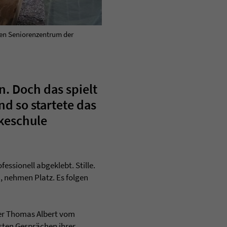
en Seniorenzentrum der
n. Doch das spielt
d so startete das
keschule
essionell abgeklebt. Stille.
, nehmen Platz. Es folgen
ter Thomas Albert vom
rsten Gesprächen ihrer