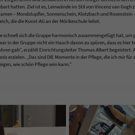
art hatten. Ziel ist es, Leinwände im Stil von Vincenz van Gogh z
en – Mondstupfler, Sonnenschein, Klotzbach und Rosenstein - 
ich, die die Kunst-AG an der Mörikeschule leitet.
wie schnell sich die Gruppe harmonisch zusammengefügt hat, um
ar in der Gruppe nicht ein Hauch davon zu spüren, dass es hier t
ahren gab“, erzählt Einrichtungsleiter Thomas Albert begeistert. A
s erzielen. „Das sind DIE Momente in der Pflege, die ich mir für 
igen, wie schön Pflege sein kann.“