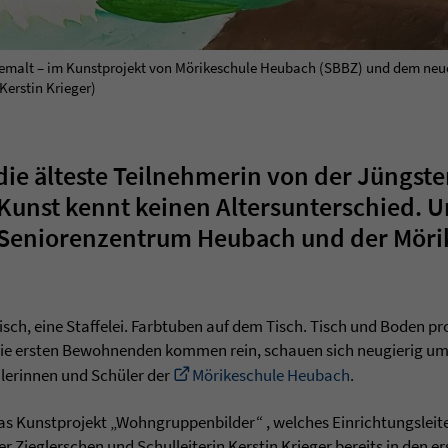
emalt – im Kunstprojekt von Mörikeschule Heubach (SBBZ) und dem neu
Kerstin Krieger)
die älteste Teilnehmerin von der Jüngste
 Kunst kennt keinen Altersunterschied. Un
 Seniorenzentrum Heubach und der Möri
isch, eine Staffelei. Farbtuben auf dem Tisch. Tisch und Boden prof
 die ersten Bewohnenden kommen rein, schauen sich neugierig um
ülerinnen und Schüler der
Mörikeschule Heubach
.
as Kunstprojekt „Wohngruppenbilder“ , welches Einrichtungslei
Zieglerschen und Schulleiterin Kerstin Krieger bereits in den e