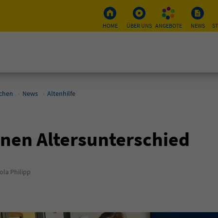
HOME
ÜBER UNS
ANGEBOTE
NEWS
S
schen
News
Altenhilfe
inen Altersunterschied
la Philipp