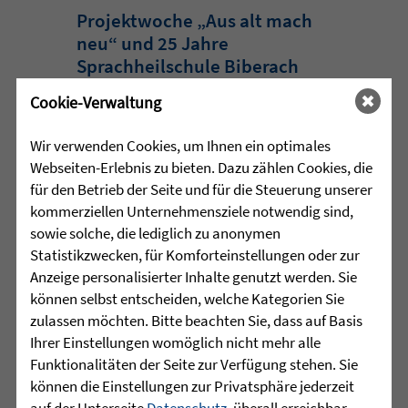
Projektwoche „Aus alt mach
neu“ und 25 Jahre
Sprachheilschule Biberach
Cookie-Verwaltung
Im Mai stand an der Sprachheilschule
Biberach alles im Zeichen des Umwelt-
Wir verwenden Cookies, um Ihnen ein optimales
und Klimaschutzes. Unter dem Motto
Webseiten-Erlebnis zu bieten. Dazu zählen Cookies, die
„Aus alt mach neu“ beschäftigten sich
für den Betrieb der Seite und für die Steuerung unserer
die Schülerinnen und Schüler im
kommerziellen Unternehmensziele notwendig sind,
Rahmen einer Projektwoche intensiv
sowie solche, die lediglich zu anonymen
mit den Themen Müllvermeidung, ...
Statistikzwecken, für Komforteinstellungen oder zur
Anzeige personalisierter Inhalte genutzt werden. Sie
mehr lesen
können selbst entscheiden, welche Kategorien Sie
zulassen möchten. Bitte beachten Sie, dass auf Basis
Ihrer Einstellungen womöglich nicht mehr alle
•
Funktionalitäten der Seite zur Verfügung stehen. Sie
29.07.2026 |
HÖR-SPRACHZENTRUM
können die Einstellungen zur Privatsphäre jederzeit
auf der Unterseite
Datenschutz
, überall erreichbar