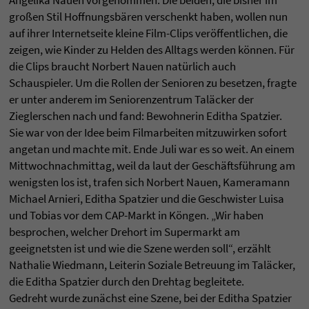
Angelika Nauen vorgenommen. Die beiden, die bisher im
großen Stil Hoffnungsbären verschenkt haben, wollen nun
auf ihrer Internetseite kleine Film-Clips veröffentlichen, die
zeigen, wie Kinder zu Helden des Alltags werden können. Für
die Clips braucht Norbert Nauen natürlich auch
Schauspieler. Um die Rollen der Senioren zu besetzen, fragte
er unter anderem im Seniorenzentrum Taläcker der
Zieglerschen nach und fand: Bewohnerin Editha Spatzier.
Sie war von der Idee beim Filmarbeiten mitzuwirken sofort
angetan und machte mit. Ende Juli war es so weit. An einem
Mittwochnachmittag, weil da laut der Geschäftsführung am
wenigsten los ist, trafen sich Norbert Nauen, Kameramann
Michael Arnieri, Editha Spatzier und die Geschwister Luisa
und Tobias vor dem CAP-Markt in Köngen. „Wir haben
besprochen, welcher Drehort im Supermarkt am
geeignetsten ist und wie die Szene werden soll“, erzählt
Nathalie Wiedmann, Leiterin Soziale Betreuung im Taläcker,
die Editha Spatzier durch den Drehtag begleitete.
Gedreht wurde zunächst eine Szene, bei der Editha Spatzier