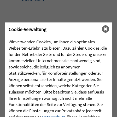
•
29.07.2026 |
HÖR-SPRACHZENTRUM
Cookie-Verwaltung
Projektwoche „Aus alt mach
Wir verwenden Cookies, um Ihnen ein optimales
neu“ und 25 Jahre
Webseiten-Erlebnis zu bieten. Dazu zählen Cookies, die
Sprachheilschule Biberach
für den Betrieb der Seite und für die Steuerung unserer
kommerziellen Unternehmensziele notwendig sind,
Im Mai stand an der Sprachheilschule
sowie solche, die lediglich zu anonymen
Biberach alles im Zeichen des Umwelt-
Statistikzwecken, für Komforteinstellungen oder zur
und Klimaschutzes. Unter dem Motto
Anzeige personalisierter Inhalte genutzt werden. Sie
„Aus alt mach neu“ beschäftigten sich
können selbst entscheiden, welche Kategorien Sie
die Schülerinnen und Schüler im
zulassen möchten. Bitte beachten Sie, dass auf Basis
Rahmen einer Projektwoche intensiv
Ihrer Einstellungen womöglich nicht mehr alle
mit den Themen Müllvermeidung, ...
Funktionalitäten der Seite zur Verfügung stehen. Sie
können die Einstellungen zur Privatsphäre jederzeit
mehr lesen
auf der Unterseite
Datenschutz
, überall erreichbar