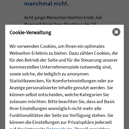
manchmal nicht.
Acht junge Menschen feierten Ende Juli
ihren erfolgreichen Abschluss der 10.
Klasse in der Jugendhilfeeinrichtung
Cookie-Verwaltung
Martinshaus ...
Wir verwenden Cookies, um Ihnen ein optimales
mehr lesen
Webseiten-Erlebnis zu bieten. Dazu zählen Cookies, die
für den Betrieb der Seite und für die Steuerung unserer
kommerziellen Unternehmensziele notwendig sind,
sowie solche, die lediglich zu anonymen
•
29.07.2026 |
HÖR-SPRACHZENTRUM
Statistikzwecken, für Komforteinstellungen oder zur
Anzeige personalisierter Inhalte genutzt werden. Sie
Projektwoche „Aus alt mach
können selbst entscheiden, welche Kategorien Sie
neu“ und 25 Jahre
zulassen möchten. Bitte beachten Sie, dass auf Basis
Sprachheilschule Biberach
Ihrer Einstellungen womöglich nicht mehr alle
Funktionalitäten der Seite zur Verfügung stehen. Sie
Im Mai stand an der Sprachheilschule
können die Einstellungen zur Privatsphäre jederzeit
Biberach alles im Zeichen des Umwelt-
auf der Unterseite
Datenschutz
, überall erreichbar