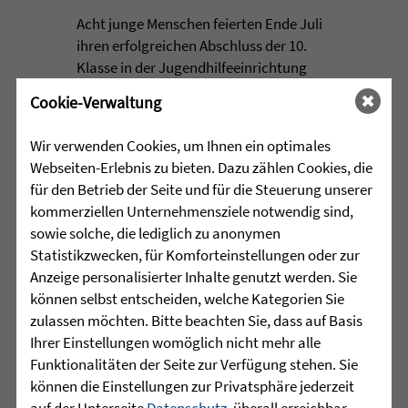
Acht junge Menschen feierten Ende Juli
ihren erfolgreichen Abschluss der 10.
Klasse in der Jugendhilfeeinrichtung
Martinshaus ...
Cookie-Verwaltung
mehr lesen
Wir verwenden Cookies, um Ihnen ein optimales
Webseiten-Erlebnis zu bieten. Dazu zählen Cookies, die
für den Betrieb der Seite und für die Steuerung unserer
•
kommerziellen Unternehmensziele notwendig sind,
29.07.2026 |
HÖR-SPRACHZENTRUM
sowie solche, die lediglich zu anonymen
Statistikzwecken, für Komforteinstellungen oder zur
Projektwoche „Aus alt mach
Anzeige personalisierter Inhalte genutzt werden. Sie
neu“ und 25 Jahre
können selbst entscheiden, welche Kategorien Sie
Sprachheilschule Biberach
zulassen möchten. Bitte beachten Sie, dass auf Basis
Ihrer Einstellungen womöglich nicht mehr alle
Im Mai stand an der Sprachheilschule
Funktionalitäten der Seite zur Verfügung stehen. Sie
Biberach alles im Zeichen des Umwelt-
können die Einstellungen zur Privatsphäre jederzeit
und Klimaschutzes. Unter dem Motto
auf der Unterseite
Datenschutz
, überall erreichbar