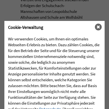
Erfolgen der Schulschach-
Mannschaften von Leopoldschule
Altshausen und Schule am Wolfsbühl
Wilhelmsdorf. ...
Cookie-Verwaltung
mehr lesen
Wir verwenden Cookies, um Ihnen ein optimales
Webseiten-Erlebnis zu bieten. Dazu zählen Cookies, die
für den Betrieb der Seite und für die Steuerung unserer
•
kommerziellen Unternehmensziele notwendig sind,
29.07.2026 |
JUGENDHILFE
sowie solche, die lediglich zu anonymen
Statistikzwecken, für Komforteinstellungen oder zur
Vertrauen. Mehr braucht es
Anzeige personalisierter Inhalte genutzt werden. Sie
manchmal nicht.
können selbst entscheiden, welche Kategorien Sie
zulassen möchten. Bitte beachten Sie, dass auf Basis
Acht junge Menschen feierten Ende Juli
Ihrer Einstellungen womöglich nicht mehr alle
ihren erfolgreichen Abschluss der 10.
Funktionalitäten der Seite zur Verfügung stehen. Sie
Klasse in der Jugendhilfeeinrichtung
können die Einstellungen zur Privatsphäre jederzeit
Martinshaus ...
auf der Unterseite
Datenschutz
, überall erreichbar