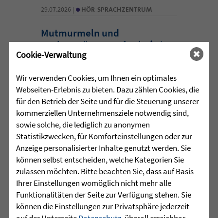
•
29.07.2026 |
HÖR-SPRACHZENTRUM
Mutmurmeln und
Rechenmäuse - auf geht´s in
Cookie-Verwaltung
die Schulzeit
Wir verwenden Cookies, um Ihnen ein optimales
Am Mittwoch, 27.07.26 verabschiedete
Webseiten-Erlebnis zu bieten. Dazu zählen Cookies, die
das Team des Schulkindergartens der
für den Betrieb der Seite und für die Steuerung unserer
Leopoldschule in Altshausen die
kommerziellen Unternehmensziele notwendig sind,
Vorschüler mit einer bunten und
sowie solche, die lediglich zu anonymen
emotionalen ...
Statistikzwecken, für Komforteinstellungen oder zur
Anzeige personalisierter Inhalte genutzt werden. Sie
mehr lesen
können selbst entscheiden, welche Kategorien Sie
zulassen möchten. Bitte beachten Sie, dass auf Basis
Ihrer Einstellungen womöglich nicht mehr alle
•
Funktionalitäten der Seite zur Verfügung stehen. Sie
29.07.2026 |
HÖR-SPRACHZENTRUM
können die Einstellungen zur Privatsphäre jederzeit
auf der Unterseite
Datenschutz
, überall erreichbar