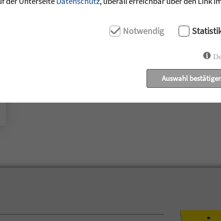
uf der Unterseite
Datenschutz
, überall erreichbar über den Link 
Notwendig
Statisti
De
Auswahl bestätige