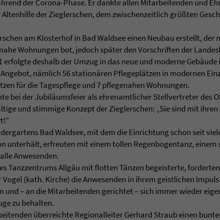
end der Corona-Phase. Er dankte allen Mitarbeitenden und Ehr
 Altenhilfe der Zieglerschen, dem zwischenzeitlich größten Gesch
erschen am Klosterhof in Bad Waldsee einen Neubau erstellt, der 
enahe Wohnungen bot, jedoch später den Vorschriften der Land
21 erfolgte deshalb der Umzug in das neue und moderne Gebäude 
 Angebot, nämlich 56 stationären Pflegeplätzen in modernen Ein
lätzen für die Tagespflege und 7 pflegenahen Wohnungen.
e bei der Jubiläumsfeier als ehrenamtlicher Stellvertreter des 
ältige und stimmige Konzept der Zieglerschen: „Sie sind mit ihre
rt!“
dergartens Bad Waldsee, mit dem die Einrichtung schon seit viel
on unterhält, erfreuten mit einem tollen Regenbogentanz, einem 
 alle Anwesenden.
 Tanzzentrums Allgäu mit flotten Tänzen begeisterte, forderten 
r Vogel (kath. Kirche) die Anwesenden in ihrem geistlichen Impuls 
en und – an die Mitarbeitenden gerichtet – sich immer wieder eig
uge zu behalten.
arbeitenden überreichte Regionalleiter Gerhard Straub einen bun