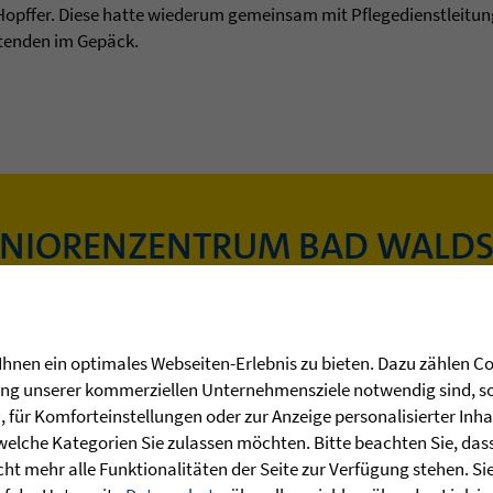
Hopffer. Diese hatte wiederum gemeinsam mit Pflegedienstleitung
itenden im Gepäck.
ENIORENZENTRUM BAD WALDS
Hier erfahren Sie mehr
hnen ein optimales Webseiten-Erlebnis zu bieten. Dazu zählen Coo
rung unserer kommerziellen Unternehmensziele notwendig sind, sow
für Komforteinstellungen oder zur Anzeige personalisierter Inha
welche Kategorien Sie zulassen möchten. Bitte beachten Sie, dass 
ht mehr alle Funktionalitäten der Seite zur Verfügung stehen. Si