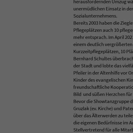
herausfordernden Umzug währ
unermüdlichen Einsatz in der
Sozialunternehmens.
Bereits 2003 haben die Ziegl
Pflegeplätzen auch 10 pfleg
mehr entsprach. Im April 20
einem deutlich vergrößerten
Kurzzeitpflegeplätzen, 10 P
Bernhard Schultes überbracht
der Stadt und lobte das vielf
Pfeiler in der Altenhilfe vor O
Kinder des evangelischen Kin
freundschaftliche Kooperati
Bild und süßen Herzchen für
Bevor die Showtanzgruppe des
Gruzlak (ev. Kirche) und Pate
über das Älterwerden zu teil
die eigenen Bedürfnisse im A
Stellvertretend für alle Mit