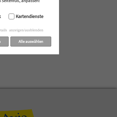
im Seitenfuß, anpassen!
k
Kartendienste
tails anzeigen/ausblenden
n
Alle auswählen