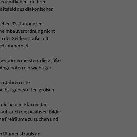
enamtlichen für ihren
äftsfeld des diakonischen
neben 33 stationären
esheimbauverordnung nicht
in der Seidenstraße mit
zelzimmern, 6
Oberbürgermeisters die Grüße
n Angeboten ein wichtiger
en Jahren eine
selbst gebastelten großen
die beiden Pfarrer Jan
auf, auch die positiven Bilder
ene Freiräume zu suchen und
ten Blumenstrauß an