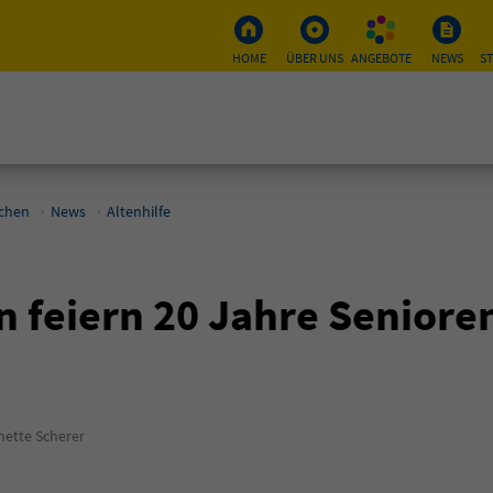
HOME
ÜBER UNS
ANGEBOTE
NEWS
S
schen
News
Altenhilfe
en feiern 20 Jahre Senior
ette Scherer