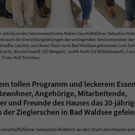
 Jubiläum des Seniorenzentrums: Neben Geschäftsführer Sebastian Köbbe
ind auch die Einrichtungsleitungen der umliegenden Seniorenzentren der 
e Hopffer (rechts) und ihrem Team nach Bad Waldsee gekommen (von link
Aitrach), Nicole Findeiß (SZ Mengen), Judith Horb (SZ Wilhelmsdorf), Ca
 (Foto: Rolf Schultes)
inem tollen Programm und leckerem Esse
ewohner, Angehörige, Mitarbeitende,
r und Freunde des Hauses das 20-jährig
der Zieglerschen in Bad Waldsee gefeier
e Geschäftsführer Sebastian Köbbert an den Start des Hauses am