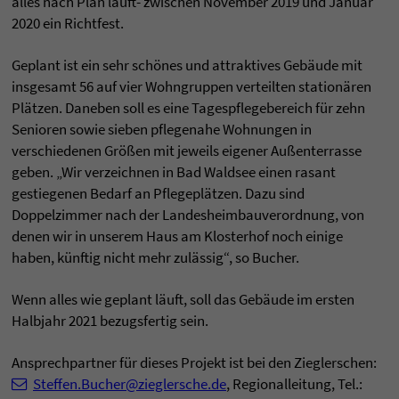
alles nach Plan läuft- zwischen November 2019 und Januar
2020 ein Richtfest.
Geplant ist ein sehr schönes und attraktives Gebäude mit
insgesamt 56 auf vier Wohngruppen verteilten stationären
Plätzen. Daneben soll es eine Tagespflegebereich für zehn
Senioren sowie sieben pflegenahe Wohnungen in
verschiedenen Größen mit jeweils eigener Außenterrasse
geben. „Wir verzeichnen in Bad Waldsee einen rasant
gestiegenen Bedarf an Pflegeplätzen. Dazu sind
Doppelzimmer nach der Landesheimbauverordnung, von
denen wir in unserem Haus am Klosterhof noch einige
haben, künftig nicht mehr zulässig“, so Bucher.
Wenn alles wie geplant läuft, soll das Gebäude im ersten
Halbjahr 2021 bezugsfertig sein.
Ansprechpartner für dieses Projekt ist bei den Zieglerschen:
Steffen.Bucher@zieglersche.de
, Regionalleitung, Tel.: