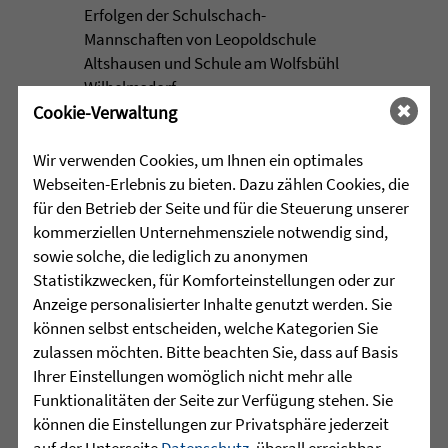
Erfolgen der Schulschach-
Mannschaften von Leopoldschule
Altshausen und Schule am Wolfsbühl
Wilhelmsdorf. ...
Cookie-Verwaltung
mehr lesen
Wir verwenden Cookies, um Ihnen ein optimales
Webseiten-Erlebnis zu bieten. Dazu zählen Cookies, die
für den Betrieb der Seite und für die Steuerung unserer
•
29.07.2026 |
JUGENDHILFE
kommerziellen Unternehmensziele notwendig sind,
sowie solche, die lediglich zu anonymen
Vertrauen. Mehr braucht es
Statistikzwecken, für Komforteinstellungen oder zur
manchmal nicht.
Anzeige personalisierter Inhalte genutzt werden. Sie
können selbst entscheiden, welche Kategorien Sie
Acht junge Menschen feierten Ende Juli
zulassen möchten. Bitte beachten Sie, dass auf Basis
ihren erfolgreichen Abschluss der 10.
Ihrer Einstellungen womöglich nicht mehr alle
Klasse in der Jugendhilfeeinrichtung
Funktionalitäten der Seite zur Verfügung stehen. Sie
Martinshaus ...
können die Einstellungen zur Privatsphäre jederzeit
auf der Unterseite
Datenschutz
, überall erreichbar