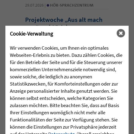
•
29.07.2026 |
HÖR-SPRACHZENTRUM
Projektwoche „Aus alt mach
neu“ und 25 Jahre
Cookie-Verwaltung
Sprachheilschule Biberach
Wir verwenden Cookies, um Ihnen ein optimales
Im Mai stand an der Sprachheilschule
Webseiten-Erlebnis zu bieten. Dazu zählen Cookies, die
Biberach alles im Zeichen des Umwelt-
für den Betrieb der Seite und für die Steuerung unserer
und Klimaschutzes. Unter dem Motto
kommerziellen Unternehmensziele notwendig sind,
„Aus alt mach neu“ beschäftigten sich
sowie solche, die lediglich zu anonymen
die Schülerinnen und Schüler im
Statistikzwecken, für Komforteinstellungen oder zur
Rahmen einer Projektwoche intensiv
Anzeige personalisierter Inhalte genutzt werden. Sie
mit den Themen Müllvermeidung, ...
können selbst entscheiden, welche Kategorien Sie
zulassen möchten. Bitte beachten Sie, dass auf Basis
mehr lesen
Ihrer Einstellungen womöglich nicht mehr alle
Funktionalitäten der Seite zur Verfügung stehen. Sie
können die Einstellungen zur Privatsphäre jederzeit
•
auf der Unterseite
Datenschutz
, überall erreichbar