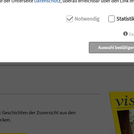
uf der Unterseite
Datenschutz
, überall erreichbar über den Link 
Notwendig
Statisti
De
Auswahl bestätige
t: Geschichten der Zuversicht aus den
ecken.