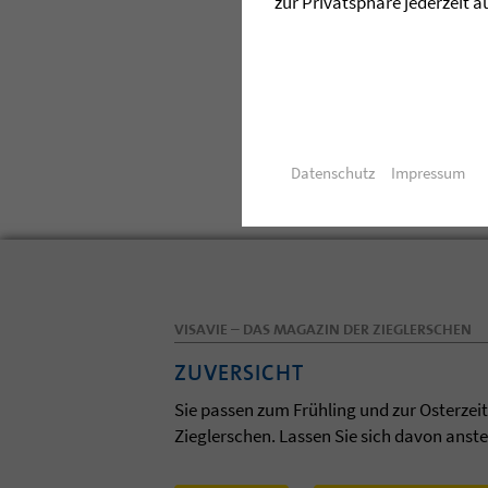
zur Privatsphäre jederzeit a
Nicola Philipp
0151 18236550
E-Mail senden
Datenschutz
Impressum
VISAVIE – DAS MAGAZIN DER ZIEGLERSCHEN
ZUVERSICHT
Sie passen zum Frühling und zur Osterzei
Zieglerschen. Lassen Sie sich davon anst