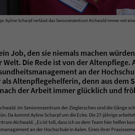
lege: Ayline Scharpf verlässt das Seniorenzentrum Aichwald immer mit ein
 ein Job, den sie niemals machen würden
 Welt. Die Rede ist von der Altenpflege. 
Gesundheitsmanagement an der Hochschul
 als Altenpflegehelferin, denn aus dem
 nach der Arbeit immer glücklich und fröh
ichwald. Im Seniorenzentrum der Zieglerschen sind die Gänge s
. Da kommt Ayline Scharpf um die Ecke. Die 27-jährige arbeitet 
trum Aichwald. „Es ist toll, dass ich so dem Team hier helfen kann
management an der Hochschule in Aalen. Eines ihrer Praxissemest