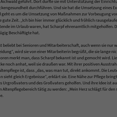
ichwald geführt. Dort durfte sie mit Unterstützung der Einrichtu
ckengesundheit durchführen. Und sie hat die Umsetzung eines Ex
d geht es um die Umsetzung von Maßnahmen zur Vorbeugung von
 gute Zeit. „Ich bin hier immer glücklich und fröhlich rausgelaufen
tende im Urlaub waren, hat Scharpf ehrenamtlich mitgeholfen. Die 
ügig Beschäftigte hat.
st beliebt bei Senioren und Mitarbeiterschaft, auch wenn sie nur 
leidung“, wird sie von einer Mitarbeiterin begrüßt, die sie lange n
nioren merkt man, dass Scharpf bekannt ist und gemocht wird. Li
cke noch anhat, weil sie draußen war. Mit ihrer positiven Ausstrah
 Altenpflege ist, dass „das, was man tut, direkt ankommt. Die Le
 sieht gleich Ergebnisse“, erklärt sie. Eine Nähe zur Pflege bringt
res Urgroßvaters und des Großvaters geholfen. Und ihre Idee ist a
 Altenpflegebereich tätig zu werden: „Mein Herz schlägt für den s
e.