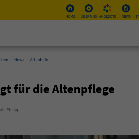
HOME
ÜBER UNS
ANGEBOTE
NEWS
S
schen
News
Altenhilfe
gt für die Altenpflege
la Philipp