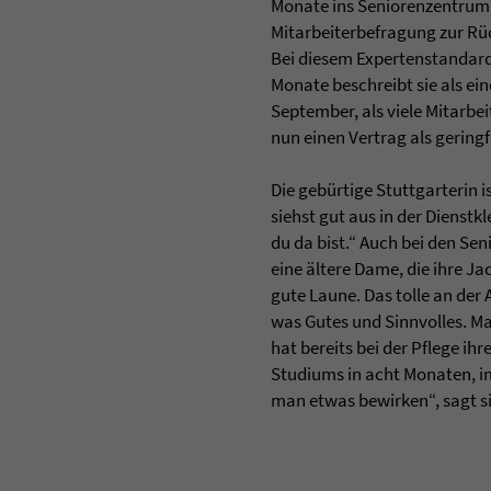
Monate ins Seniorenzentrum A
Mitarbeiterbefragung zur Rü
Bei diesem Expertenstandar
Monate beschreibt sie als eine
September, als viele Mitarbei
nun einen Vertrag als geringf
Die gebürtige Stuttgarterin i
siehst gut aus in der Dienstk
du da bist.“ Auch bei den Se
eine ältere Dame, die ihre Ja
gute Laune. Das tolle an der
was Gutes und Sinnvolles. Man
hat bereits bei der Pflege ih
Studiums in acht Monaten, im
man etwas bewirken“, sagt si