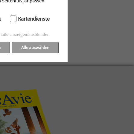
im Seitenfuß, anpassen!
k
Kartendienste
tails anzeigen/ausblenden
n
Alle auswählen