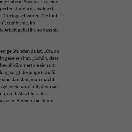
ngsleiterin Suzana Tica eine
pertenstandards evaluiert.
 Druckgeschwüren. Die fünf
“, erzählt sie. Im
Arbeit gefiel ihr, so dass sie
wenige Stunden da ist. „Oh, du
icht gesehen hat. „Schön, dass
ebevoll kümmert sie sich um
lung sorgt die junge Frau für
ute sind dankbar, man macht
 Ayline Scharpf mit, denn sie
uch, nach Abschluss des
ozialen Bereich, hier kann