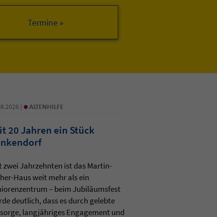
•
08.2026 |
ALTENHILFE
it 20 Jahren ein Stück
nkendorf
t zwei Jahrzehnten ist das Martin-
her-Haus weit mehr als ein
iorenzentrum – beim Jubiläumsfest
de deutlich, dass es durch gelebte
sorge, langjähriges Engagement und