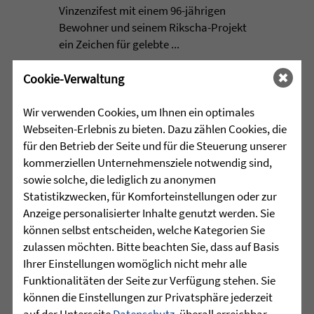
Vinzenzifest mit einem 96-jährigen
Bewohner und seinem Rikscha-Projekt
ein Zeichen für gelebte ...
mehr lesen
Cookie-Verwaltung
Wir verwenden Cookies, um Ihnen ein optimales
Webseiten-Erlebnis zu bieten. Dazu zählen Cookies, die
•
30.07.2026 |
JUGENDHILFE
für den Betrieb der Seite und für die Steuerung unserer
kommerziellen Unternehmensziele notwendig sind,
Grenzen verschieben, Stärken
sowie solche, die lediglich zu anonymen
entdecken
Statistikzwecken, für Komforteinstellungen oder zur
Anzeige personalisierter Inhalte genutzt werden. Sie
Manchmal beginnt die wichtigste Reise
können selbst entscheiden, welche Kategorien Sie
nicht mit einer Entfernung, sondern mit
zulassen möchten. Bitte beachten Sie, dass auf Basis
dem Schritt aus der eigenen
Ihrer Einstellungen womöglich nicht mehr alle
Komfortzone. Für eine Gruppe junger
Funktionalitäten der Seite zur Verfügung stehen. Sie
Menschen aus dem Martinshaus
können die Einstellungen zur Privatsphäre jederzeit
Kleintobel führte dieser Schritt im Juni
auf der Unterseite
Datenschutz
, überall erreichbar