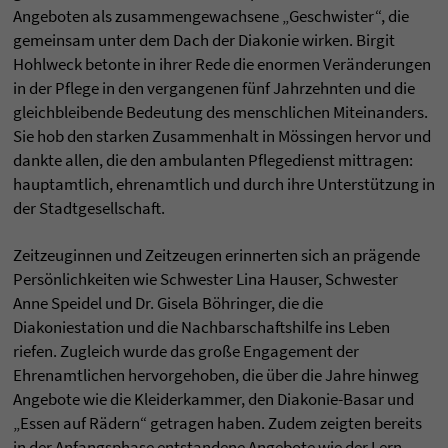
Angeboten als zusammengewachsene „Geschwister“, die
gemeinsam unter dem Dach der Diakonie wirken. Birgit
Hohlweck betonte in ihrer Rede die enormen Veränderungen
in der Pflege in den vergangenen fünf Jahrzehnten und die
gleichbleibende Bedeutung des menschlichen Miteinanders.
Sie hob den starken Zusammenhalt in Mössingen hervor und
dankte allen, die den ambulanten Pflegedienst mittragen:
hauptamtlich, ehrenamtlich und durch ihre Unterstützung in
der Stadtgesellschaft.
Zeitzeuginnen und Zeitzeugen erinnerten sich an prägende
Persönlichkeiten wie Schwester Lina Hauser, Schwester
Anne Speidel und Dr. Gisela Böhringer, die die
Diakoniestation und die Nachbarschaftshilfe ins Leben
riefen. Zugleich wurde das große Engagement der
Ehrenamtlichen hervorgehoben, die über die Jahre hinweg
Angebote wie die Kleiderkammer, den Diakonie-Basar und
„Essen auf Rädern“ getragen haben. Zudem zeigten bereits
in der Anfangsphase entstandene Angebote wie der Lern-