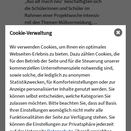
„Aus alt mach neu“ beschäftigten sich
die Schülerinnen und Schüler im
Rahmen einer Projektwoche intensiv
mit den Themen Müllvermeidung, ...
Cookie-Verwaltung
mehr lesen
Wir verwenden Cookies, um Ihnen ein optimales
Webseiten-Erlebnis zu bieten. Dazu zählen Cookies, die
•
für den Betrieb der Seite und für die Steuerung unserer
29.07.2026 |
HÖR-SPRACHZENTRUM
kommerziellen Unternehmensziele notwendig sind,
sowie solche, die lediglich zu anonymen
Mutmurmeln und
Statistikzwecken, für Komforteinstellungen oder zur
Rechenmäuse - auf geht´s in
Anzeige personalisierter Inhalte genutzt werden. Sie
die Schulzeit
können selbst entscheiden, welche Kategorien Sie
zulassen möchten. Bitte beachten Sie, dass auf Basis
Am Mittwoch, 27.07.26 verabschiedete
Ihrer Einstellungen womöglich nicht mehr alle
das Team des Schulkindergartens der
Funktionalitäten der Seite zur Verfügung stehen. Sie
Leopoldschule in Altshausen die
können die Einstellungen zur Privatsphäre jederzeit
Vorschüler mit einer bunten und
auf der Unterseite
Datenschutz
, überall erreichbar