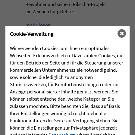
Bewohner und seinem Rikscha-Projekt
ein Zeichen für gelebte ...
mehr lesen
Cookie-Verwaltung
Wir verwenden Cookies, um Ihnen ein optimales
•
30.07.2026 |
JUGENDHILFE
Webseiten-Erlebnis zu bieten. Dazu zählen Cookies, die
für den Betrieb der Seite und für die Steuerung unserer
Grenzen verschieben, Stärken
kommerziellen Unternehmensziele notwendig sind,
entdecken
sowie solche, die lediglich zu anonymen
Statistikzwecken, für Komforteinstellungen oder zur
Manchmal beginnt die wichtigste Reise
Anzeige personalisierter Inhalte genutzt werden. Sie
nicht mit einer Entfernung, sondern mit
können selbst entscheiden, welche Kategorien Sie
dem Schritt aus der eigenen
zulassen möchten. Bitte beachten Sie, dass auf Basis
Komfortzone. Für eine Gruppe junger
Ihrer Einstellungen womöglich nicht mehr alle
Menschen aus dem Martinshaus
Funktionalitäten der Seite zur Verfügung stehen. Sie
Kleintobel führte dieser Schritt im Juni
können die Einstellungen zur Privatsphäre jederzeit
zum Outward ...
auf der Unterseite
Datenschutz
, überall erreichbar