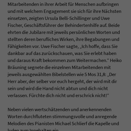
Mitarbeitenden in ihrer Arbeit für Menschen aufbringen
und mit welchem Engagement sie sich für ihre Nächsten
einsetzen, zeigten Ursula Belli-Schillinger und Uwe
Fischer, Geschäftsführer der Behindertenhilfe auf. Beide
ehrten die Jubilare mit jeweils persönlichen Worten und
stellten deren berufliches Wirken, ihre Begabungen und
Fähigkeiten vor. Uwe Fischer sagte, „Ich hoffe, dass Sie
dankbar auf das zurückschauen, was Sie erlebt haben
und daraus Kraft bekommen zum Weitermachen.“ Heiko
Bräuning segnete die einzelnen Mitarbeitenden mit
jeweils ausgewählten Bibelstellen wie 5 Mos 31,8: „Der
Herr aber, der selber vor euch hergeht, der wird mit dir
sein und wird die Hand nicht abtun und dich nicht
verlassen. Fürchte dich nicht und erschrick nicht!“
Neben vielen wertschätzenden und anerkennenden
Worten durchfluteten stimmungsvolle und anregende
Melodien des Pianisten Michael Schlierf die Kapelle und
luden zum Innehalten ein.