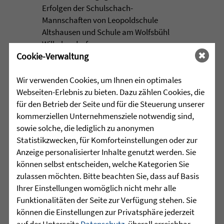
Erfolgen der Schulschach-
Mannschaften von Leopoldschule
Altshausen und Schule am Wolfsbühl
Wilhelmsdorf. ...
Cookie-Verwaltung
mehr lesen
Wir verwenden Cookies, um Ihnen ein optimales
Webseiten-Erlebnis zu bieten. Dazu zählen Cookies, die
für den Betrieb der Seite und für die Steuerung unserer
•
29.07.2026 |
JUGENDHILFE
kommerziellen Unternehmensziele notwendig sind,
sowie solche, die lediglich zu anonymen
Vertrauen. Mehr braucht es
Statistikzwecken, für Komforteinstellungen oder zur
manchmal nicht.
Anzeige personalisierter Inhalte genutzt werden. Sie
können selbst entscheiden, welche Kategorien Sie
Acht junge Menschen feierten Ende Juli
zulassen möchten. Bitte beachten Sie, dass auf Basis
ihren erfolgreichen Abschluss der 10.
Ihrer Einstellungen womöglich nicht mehr alle
Klasse in der Jugendhilfeeinrichtung
Funktionalitäten der Seite zur Verfügung stehen. Sie
Martinshaus ...
können die Einstellungen zur Privatsphäre jederzeit
auf der Unterseite
Datenschutz
, überall erreichbar