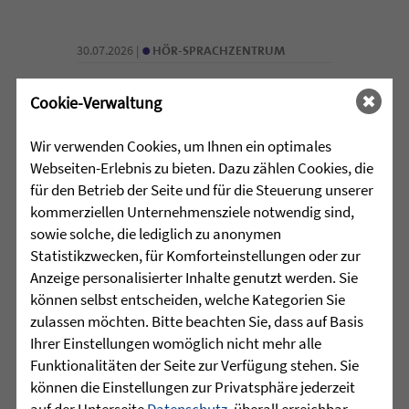
•
30.07.2026 |
HÖR-SPRACHZENTRUM
Schulschach-Erfolge
Cookie-Verwaltung
Viel Zeit und Engagement stecken in den
Wir verwenden Cookies, um Ihnen ein optimales
Erfolgen der Schulschach-
Webseiten-Erlebnis zu bieten. Dazu zählen Cookies, die
Mannschaften von Leopoldschule
für den Betrieb der Seite und für die Steuerung unserer
Altshausen und Schule am Wolfsbühl
kommerziellen Unternehmensziele notwendig sind,
Wilhelmsdorf. ...
sowie solche, die lediglich zu anonymen
Statistikzwecken, für Komforteinstellungen oder zur
mehr lesen
Anzeige personalisierter Inhalte genutzt werden. Sie
können selbst entscheiden, welche Kategorien Sie
zulassen möchten. Bitte beachten Sie, dass auf Basis
Ihrer Einstellungen womöglich nicht mehr alle
•
29.07.2026 |
JUGENDHILFE
Funktionalitäten der Seite zur Verfügung stehen. Sie
können die Einstellungen zur Privatsphäre jederzeit
Vertrauen. Mehr braucht es
auf der Unterseite
Datenschutz
, überall erreichbar