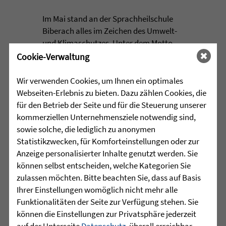
Im Mai stand an der Sprachheilschule
Biberach alles im Zeichen des Umwelt-
und Klimaschutzes. Unter dem Motto
„Aus alt mach neu“ beschäftigten sich
Cookie-Verwaltung
die Schülerinnen und Schüler im
Rahmen einer Projektwoche intensiv
Wir verwenden Cookies, um Ihnen ein optimales
mit den Themen Müllvermeidung, ...
Webseiten-Erlebnis zu bieten. Dazu zählen Cookies, die
für den Betrieb der Seite und für die Steuerung unserer
mehr lesen
kommerziellen Unternehmensziele notwendig sind,
sowie solche, die lediglich zu anonymen
Statistikzwecken, für Komforteinstellungen oder zur
Anzeige personalisierter Inhalte genutzt werden. Sie
•
29.07.2026 |
HÖR-SPRACHZENTRUM
können selbst entscheiden, welche Kategorien Sie
zulassen möchten. Bitte beachten Sie, dass auf Basis
Mutmurmeln und
Ihrer Einstellungen womöglich nicht mehr alle
Rechenmäuse - auf geht´s in
Funktionalitäten der Seite zur Verfügung stehen. Sie
die Schulzeit
können die Einstellungen zur Privatsphäre jederzeit
auf der Unterseite
Datenschutz
, überall erreichbar