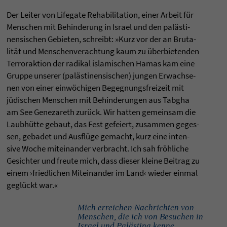
Der Lei­ter von Life­gate Reha­bi­li­ta­tion, einer Arbeit für
Men­schen mit Behin­de­rung in Israel und den palästi­
nen­si­schen Gebie­ten, schreibt: »Kurz vor der an Bru­ta­
lität und Men­schen­ver­ach­tung kaum zu über­bie­ten­den
Ter­ror­ak­tion der radi­kal isla­mi­schen Hamas kam eine
Gruppe unse­rer (palästi­nen­si­schen) jun­gen Erwach­se­
nen von einer einwöchi­gen Begeg­nungs­frei­zeit mit
jüdischen Men­schen mit Behin­de­run­gen aus Tab­gha
am See Gene­za­reth zurück. Wir hat­ten gemein­sam die
Laubhütte gebaut, das Fest gefei­ert, zusam­men geges­
sen, geba­det und Ausflüge gemacht, kurz eine inten­
sive Woche mit­ein­an­der ver­bracht. Ich sah fröhli­che
Gesich­ter und freute mich, dass die­ser kleine Bei­trag zu
einem ›fried­li­chen Mitein­an­der im Land‹ wie­der ein­mal
geglückt war.«
Mich erreichen Nachrichten von
Menschen, die ich von Besuchen in
Israel und Palästina kenne.