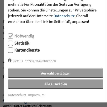
mehr alle Funktionalitäten der Seite zur Verfügung
Möge das Leid und die Zerrissenheit
stehen. Sie können die Einstellungen zur Privatsphäre
der Menschen ein gutes Ende finden.
jederzeit auf der Unterseite
Datenschutz
, überall
erreichbar über den Link im Seitenfuß, anpassen!
Das drei­spra­chige Straßenschild der Via Dolo­rosa, der
Lei­dens­weg Jesu, steht sinn­bild­lich für die gesamte
Region. Möge das Leid und die Zer­ris­sen­heit der Men­
Notwendig
schen ein gutes Ende fin­den.
Statistik
Kartendienste
Details anzeigen/ausblenden
TEILEN
Auswahl bestätigen
Alle auswählen
Datenschutz
Impressum
MAI 2018
Gerechtigkeit
Autor: Pfarrer Gottfried Heinzmann