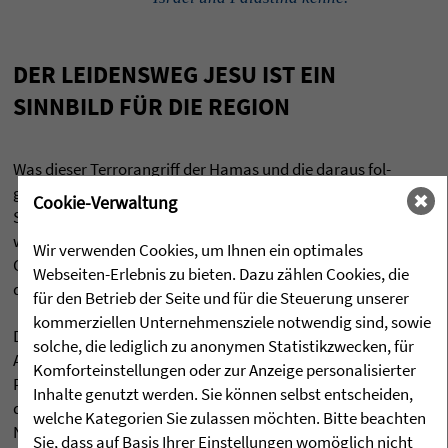
DER LEI­DENS­WEG JESU IST EIN
SINN­BILD FÜR DIE REGION
Was die­ser Ter­ror­an­griff der Hamas und die dar­aus fol­
gen­den Ver­gel­tungs- und Angriffsmaßnah­men des
Cookie-Verwaltung
Staa­tes Israel für diese Arbeit und für andere bedeu­ten
wird, ist noch nicht abzu­se­hen. Als Chris­tin­nen und
Wir verwenden Cookies, um Ihnen ein optimales
Chris­ten ste­hen wir an der Seite Israels und trau­ern mit
Webseiten-Erlebnis zu bieten. Dazu zählen Cookies, die
den Men­schen.
für den Betrieb der Seite und für die Steuerung unserer
kommerziellen Unternehmensziele notwendig sind, sowie
Des­halb will ich für die Entführten, Ver­letz­ten,
solche, die lediglich zu anonymen Statistikzwecken, für
Angehörigen aller Opfer – auch der­je­ni­gen, die in
Komforteinstellungen oder zur Anzeige personalisierter
Palästina unschul­dig unter dem Ter­ror der Hamas lei­
Inhalte genutzt werden. Sie können selbst entscheiden,
den. Und die Sorge um die Zukunft und den Frie­den im
welche Kategorien Sie zulassen möchten. Bitte beachten
Nahen Osten vor Gott brin­gen.
Sie, dass auf Basis Ihrer Einstellungen womöglich nicht