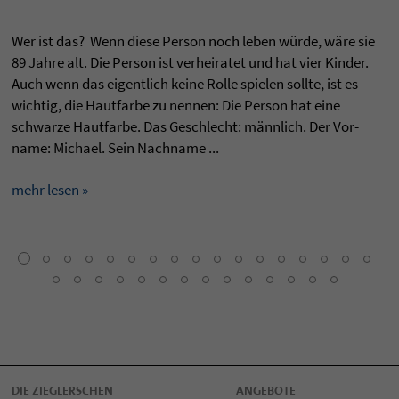
Wer ist das? Wenn diese Per­son noch leben würde, wäre sie
89 Jahre alt. Die Per­son ist ver­hei­ra­tet und hat vier Kin­der.
Auch wenn das eigent­lich keine Rolle spie­len sollte, ist es
wich­tig, die Haut­farbe zu nen­nen: Die Per­son hat eine
schwarze Haut­farbe. Das Geschlecht: männlich. Der Vor­
name: Michael. Sein Nach­name ...
mehr lesen »
DIE ZIEGLERSCHEN
ANGEBOTE