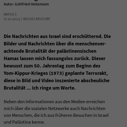
Autor: Gottfried Heinzmann
IMPULS
17.10.2023 | WILHELMSDORF
Die Nach­rich­ten aus Israel sind erschütternd. Die
Bil­der und Nach­rich­ten über die men­schen­ver­
ach­tende Bru­ta­lität der palästi­nen­si­schen
Hamas las­sen mich fas­sungs­los zurück. Die­ser
bewusst zum 50. Jah­res­tag zum Beginn des
Yom-Kip­pur-Krie­ges (1973) geplante Ter­ror­akt,
diese in Bild und Video insze­nierte abscheu­li­che
Bru­ta­lität ... Ich ringe um Worte.
Neben den Infor­ma­tio­nen aus den Medien errei­chen
mich über die sozia­len Netz­werke auch Nach­rich­ten
von Men­schen, die ich aus früheren Besu­chen in Israel
und Palästina kenne.