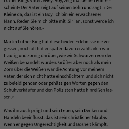
Luther Kings Vater: »Hey, Boy, zeig mal dei­nen Führer­
schein!« Der Vater zeigt auf sei­nen Sohn und sagt: »Der
Kleine da, das ist ein Boy. Ich bin ein erwach­se­ner
Mann. Reden Sie mich bitte mit ‚Sir‘ an, sonst werde ich
nicht auf Sie hören.«
Mar­tin Luther King hat diese bei­den Erleb­nisse nie ver­
ges­sen, noch oft hat er später davon erzählt: »Ich war
trau­rig und zor­nig darüber, wie wir Schwar­zen von den
Weißen behan­delt wur­den. Größer aber noch als mein
Zorn über die Weißen war die Ach­tung vor mei­nem
Vater, der sich nicht hatte einschüchtern und sich nicht
zu belei­di­gen­den oder gehässi­gen Wor­ten gegen den
Schuh­verkäufer und den Poli­zis­ten hatte hin­reißen las­
sen.«
Was ihn auch prägt und sein Leben, sein Den­ken und
Han­deln beein­flusst, das ist sein christ­li­cher Glaube.
Wenn er gegen Unge­rech­tig­keit und Bos­heit kämpft,