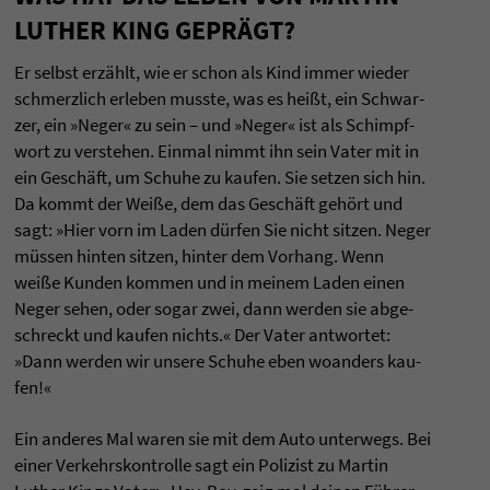
LUTHER KING GEPRÄGT?
Er selbst erzählt, wie er schon als Kind immer wie­der
schmerz­lich erle­ben musste, was es heißt, ein Schwar­
zer, ein »Neger« zu sein – und »Neger« ist als Schimpf­
wort zu ver­ste­hen. Ein­mal nimmt ihn sein Vater mit in
ein Geschäft, um Schuhe zu kau­fen. Sie set­zen sich hin.
Da kommt der Weiße, dem das Geschäft gehört und
sagt: »Hier vorn im Laden dürfen Sie nicht sit­zen. Neger
müssen hin­ten sit­zen, hin­ter dem Vor­hang. Wenn
weiße Kun­den kom­men und in mei­nem Laden einen
Neger sehen, oder sogar zwei, dann wer­den sie abge­
schreckt und kau­fen nichts.« Der Vater ant­wor­tet:
»Dann wer­den wir unsere Schuhe eben woan­ders kau­
fen!«
Ein ande­res Mal waren sie mit dem Auto unter­wegs. Bei
einer Ver­kehrs­kon­trolle sagt ein Poli­zist zu Mar­tin