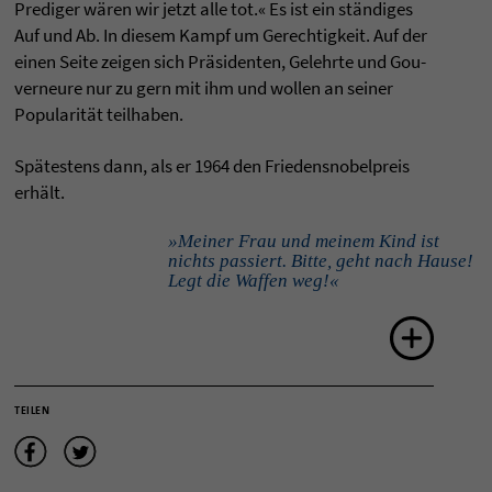
Pre­di­ger wären wir jetzt alle tot.« Es ist ein ständi­ges
Auf und Ab. In die­sem Kampf um Gerech­tig­keit. Auf der
einen Seite zei­gen sich Präsiden­ten, Gelehrte und Gou­
ver­neure nur zu gern mit ihm und wol­len an sei­ner
Popu­la­rität teil­ha­ben.
Spätes­tens dann, als er 1964 den Frie­dens­no­bel­preis
erhält.
»Meiner Frau und meinem Kind ist
nichts passiert. Bitte, geht nach Hause!
Legt die Waffen weg!«
TEILEN