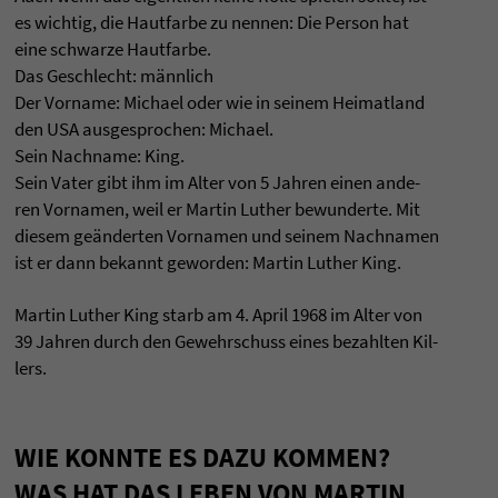
es wich­tig, die Haut­farbe zu nen­nen: Die Per­son hat
eine schwarze Haut­farbe.
Das Geschlecht: männlich
Der Vor­name: Michael oder wie in sei­nem Hei­mat­land
den USA aus­ge­spro­chen: Michael.
Sein Nach­name: King.
Sein Vater gibt ihm im Alter von 5 Jah­ren einen ande­
ren Vor­na­men, weil er Mar­tin Luther bewun­derte. Mit
die­sem geänder­ten Vor­na­men und sei­nem Nach­na­men
ist er dann bekannt gewor­den: Mar­tin Luther King.
Mar­tin Luther King starb am 4. April 1968 im Alter von
39 Jah­ren durch den Gewehr­schuss eines bezahl­ten Kil­
lers.
WIE KONNTE ES DAZU KOM­MEN?
WAS HAT DAS LEBEN VON MAR­TIN