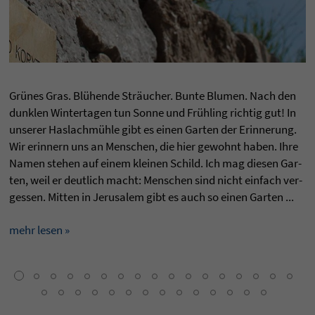
Grünes Gras. Blühende Sträucher. Bunte Blu­men. Nach den
dunklen Win­ter­ta­gen tun Sonne und Frühling rich­tig gut! In
unse­rer Has­lachmühle gibt es einen Gar­ten der Erin­ne­rung.
Wir erin­nern uns an Men­schen, die hier gewohnt haben. Ihre
Namen ste­hen auf einem klei­nen Schild. Ich mag die­sen Gar­
ten, weil er deut­lich macht: Men­schen sind nicht ein­fach ver­
ges­sen. Mit­ten in Jeru­sa­lem gibt es auch so einen Gar­ten ...
mehr lesen »