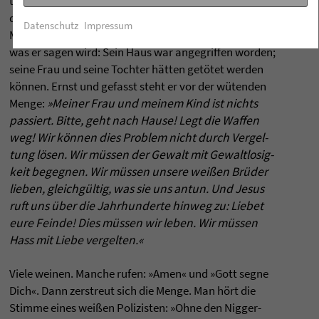
ten und empörten Schwar­zen steigt ständig an. Es wer­
den Anschul­di­gun­gen gegen die Poli­zei laut. Da tritt
Datenschutz
Impressum
M.L. King auf die zerstörte Veranda. Alle sind gespannt,
was er sagen wird: Sein Haus war ange­grif­fen wor­den;
seine Frau und seine Toch­ter hätten getötet wer­den
können. Ernst und gefasst steht er vor der wüten­den
Menge:
»Mei­ner Frau und mei­nem Kind ist nichts
pas­siert. Bitte, geht nach Hause! Legt die Waf­fen
weg! Wir können dies Pro­blem nicht durch Ver­gel­
tung lösen. Wir müssen der Gewalt mit Gewalt­lo­sig­
keit begeg­nen. Wir müssen unsere weißen Brüder
lie­ben, gleichgültig, was sie uns antun. Und Jesus
ruft uns über die Jahr­hun­derte hin­weg zu: Lie­bet
eure Feinde! Dies müssen wir leben. Wir müssen
Hass mit Liebe ver­gel­ten.«
Viele wei­nen. Man­che rufen: »Amen« und »Gott segne
Dich«. Dann zer­streut sich die Menge. Man hört die
Stimme eines weißen Poli­zis­ten: »Ohne den Nig­ger-