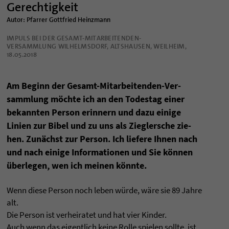
Gerechtigkeit
Autor: Pfarrer Gottfried Heinzmann
IMPULS BEI DER GESAMT-MITARBEITENDEN-
VERSAMMLUNG WILHELMSDORF, ALTSHAUSEN, WEILHEIM,
18.05.2018
Am Beginn der Gesamt-Mit­ar­bei­ten­den-Ver­
samm­lung möchte ich an den Todes­tag einer
bekann­ten Per­son erin­nern und dazu einige
Linien zur Bibel und zu uns als Zieg­ler­sche zie­
hen. Zunächst zur Per­son. Ich lie­fere Ihnen nach
und nach einige Infor­ma­tio­nen und Sie können
über­le­gen, wen ich mei­nen könnte.
Wenn diese Per­son noch leben würde, wäre sie 89 Jahre
alt.
Die Per­son ist ver­hei­ra­tet und hat vier Kin­der.
Auch wenn das eigent­lich keine Rolle spie­len sollte, ist