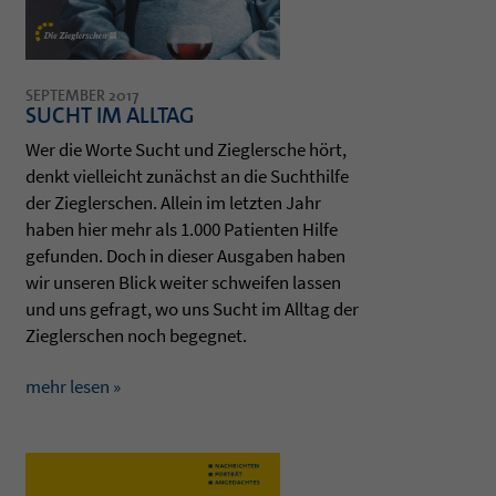
SEPTEMBER 2017
SUCHT IM ALLTAG
Wer die Worte Sucht und Zieg­ler­sche hört,
denkt viel­leicht zunächst an die Sucht­hilfe
der Zieg­ler­schen. Allein im letz­ten Jahr
haben hier mehr als 1.000 Pati­en­ten Hilfe
gefun­den. Doch in die­ser Aus­ga­ben haben
wir unse­ren Blick wei­ter schwei­fen las­sen
und uns gefragt, wo uns Sucht im All­tag der
Zieg­ler­schen noch begeg­net.
mehr lesen »