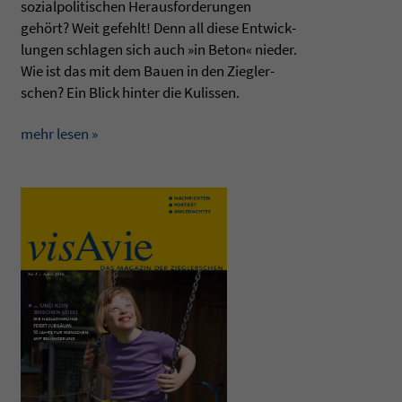
sozi­al­po­li­ti­schen Her­aus­for­de­run­gen
gehört? Weit gefehlt! Denn all diese Ent­wick­
lun­gen schla­gen sich auch »in Beton« nie­der.
Wie ist das mit dem Bauen in den Zieg­ler­
schen? Ein Blick hin­ter die Kulis­sen.
mehr lesen »