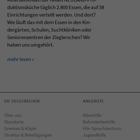
duk­ti­onsküche täglich 2.800 Essen, die auf 58
Ein­rich­tun­gen ver­teilt wer­den. Und dort?
Wie läuft das mit dem Essen in den Kin­
dergärten, Schu­len, Sucht­kli­ni­ken oder
Senio­ren­zen­tren der Zieg­ler­schen? Wir
haben uns umgehört.
mehr lesen »
DIE ZIEGLERSCHEN
ANGEBOTE
Über uns
Altenhilfe
Standorte
Behindertenhilfe
Gremien & Köpfe
Hör-Sprachzentrum
Struktur & Beteiligungen
Jugendhilfe