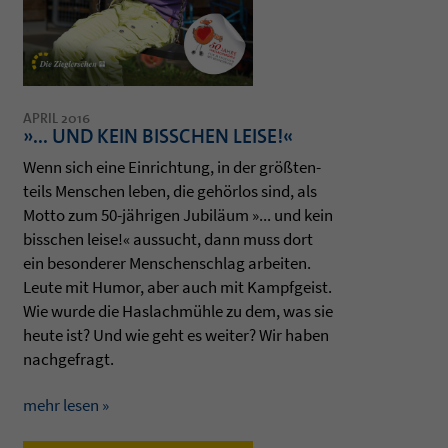
APRIL 2016
»... UND KEIN BISSCHEN LEISE!«
Wenn sich eine Ein­rich­tung, in der größten­
teils Men­schen leben, die gehörlos sind, als
Motto zum 50-jähri­gen Jubiläum »... und kein
biss­chen leise!« aus­sucht, dann muss dort
ein beson­de­rer Men­schen­schlag arbei­ten.
Leute mit Humor, aber auch mit Kampf­geist.
Wie wurde die Has­lach­mühle zu dem, was sie
heute ist? Und wie geht es wei­ter? Wir haben
nach­ge­fragt.
mehr lesen »