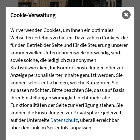
Cookie-Verwaltung
Wir verwenden Cookies, um Ihnen ein optimales
Gleich zwei neue Stand­orte für Men­schen mit
Webseiten-Erlebnis zu bieten. Dazu zählen Cookies, die
Behin­de­rung haben die Zieg­ler­schen in den
für den Betrieb der Seite und für die Steuerung unserer
letz­ten Mona­ten eröffnet. Im Sep­tem­ber zogen
kommerziellen Unternehmensziele notwendig sind,
20 Bewoh­ner der Has­lachmühle nach Engen im
sowie solche, die lediglich zu anonymen
Land­kreis Kon­stanz. In Wil­helms­dorf wurde am
Statistikzwecken, für Komforteinstellungen oder zur
10. Novem­ber ein attrak­ti­ver Neu­bau in der
Anzeige personalisierter Inhalte genutzt werden. Sie
Frie­den­straße eröffnet.
können selbst entscheiden, welche Kategorien Sie
zulassen möchten. Bitte beachten Sie, dass auf Basis
mehr lesen »
Ihrer Einstellungen womöglich nicht mehr alle
•
Funktionalitäten der Seite zur Verfügung stehen. Sie
ALTENHILFE
können die Einstellungen zur Privatsphäre jederzeit
PERSONALWECHSEL
auf der Unterseite
Datenschutz
, überall erreichbar
IN DER ALTENHILFE
über den Link im Seitenfuß, anpassen!