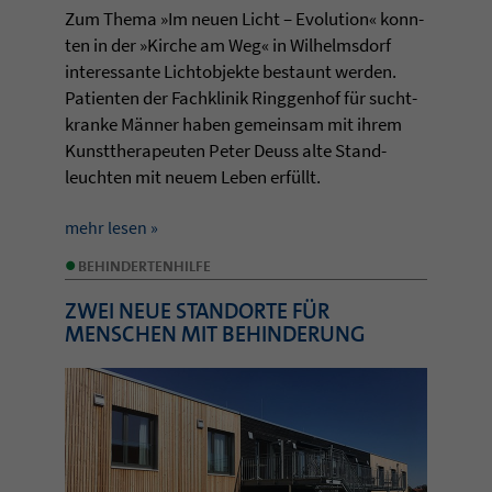
Zum Thema »Im neuen Licht – Evo­lu­tion« konn­
ten in der »Kir­che am Weg« in Wil­helms­dorf
inter­essante Licht­ob­jekte bestaunt wer­den.
Pati­en­ten der Fach­kli­nik Ring­gen­hof für sucht­
kranke Männer haben gemein­sam mit ihrem
Kunst­the­ra­peu­ten Peter Deuss alte Stand­
leuch­ten mit neuem Leben erfüllt.
mehr lesen »
•
BEHINDERTENHILFE
ZWEI NEUE STANDORTE FÜR
MENSCHEN MIT BEHINDERUNG