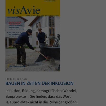
OKTOBER 2016
BAUEN IN ZEITEN DER INKLUSION
Inklu­sion, Bil­dung, demo­gra­fi­scher Wan­del,
Bau­pro­jekte ... Sie fin­den, dass das Wort
»Bau­pro­jekte« nicht in die Reihe der großen