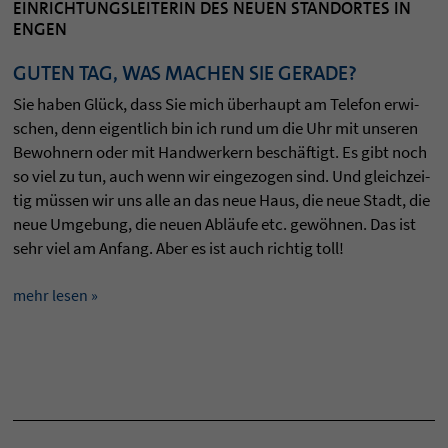
EINRICHTUNGSLEITERIN DES NEUEN STANDORTES IN
ENGEN
GUTEN TAG, WAS MACHEN SIE GERADE?
Sie haben Glück, dass Sie mich über­haupt am Tele­fon erwi­
schen, denn eigent­lich bin ich rund um die Uhr mit unse­ren
Bewoh­nern oder mit Hand­wer­kern beschäftigt. Es gibt noch
so viel zu tun, auch wenn wir ein­ge­zo­gen sind. Und gleich­zei­
tig müssen wir uns alle an das neue Haus, die neue Stadt, die
neue Umge­bung, die neuen Abläufe etc. gewöhnen. Das ist
sehr viel am Anfang. Aber es ist auch rich­tig toll!
mehr lesen »