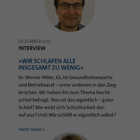
DEZEMBER 2017
INTERVIEW
»WIR SCHLAFEN ALLE
INSGESAMT ZU WENIG«
Dr. Wer­ner Mil­ler, 63, ist Gesund­heits­ex­perte
und Betriebs­arzt – unter ande­rem in den Zieg­
ler­schen. Wir haben ihn zum Thema Nacht­
schlaf befragt. Was ist das eigent­lich – guter
Schlaf? Wie wirkt sich Schicht­ar­beit dar­
auf aus? Und: Wie schläft er eigent­lich selbst?
mehr lesen »