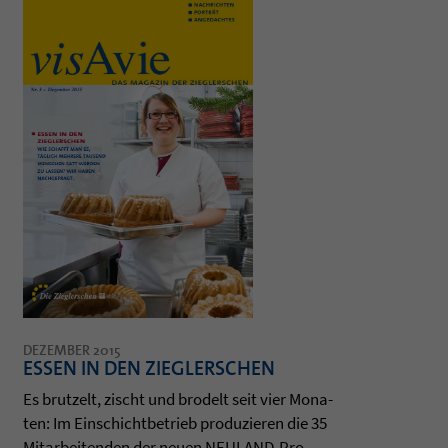
DEZEMBER 2015
ESSEN IN DEN ZIEGLERSCHEN
Es brut­zelt, zischt und bro­delt seit vier Mona­
ten: Im Ein­schicht­be­trieb pro­du­zie­ren die 35
Mit­ar­bei­ten­den der neuen NEULAND-Pro­