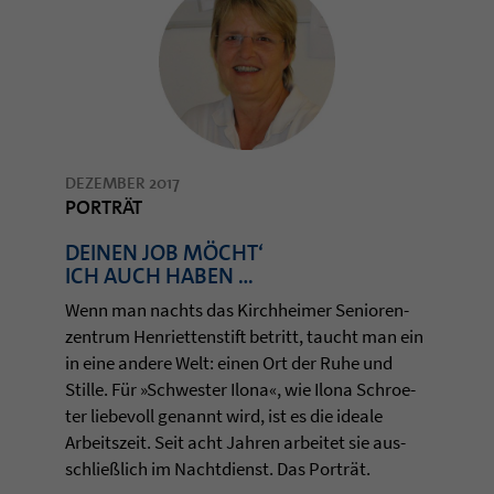
DEZEMBER 2017
PORTRÄT
DEINEN JOB MÖCHT‘
ICH AUCH HABEN …
Wenn man nachts das Kirch­hei­mer Senio­ren­
zen­trum Hen­ri­et­ten­stift betritt, taucht man ein
in eine andere Welt: einen Ort der Ruhe und
Stille. Für »Schwes­ter Ilona«, wie Ilona Schro­e­
ter lie­be­voll genannt wird, ist es die ideale
Arbeits­zeit. Seit acht Jah­ren arbei­tet sie aus­
schließlich im Nacht­dienst. Das Porträt.