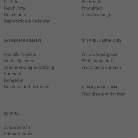
Leitbild
Suchthilfe
Geschichte
Produkte &
Heimkinder
Dienstleistungen
Deportation & Gedenken
SPENDEN & HELFEN
MITARBEITEN & JOBS
Aktuelle Projekte
Wir als Arbeitgeber
Online Spenden
Stellenangebote
Johannes-Ziegler-Stiftung
Welcome to our team
Ehrenamt
Bußgelder
Nachlass und Testament
GLAUBEN ERLEBEN
Predigten & Andachten
SERVICE
Jahresbericht
Infomaterialien