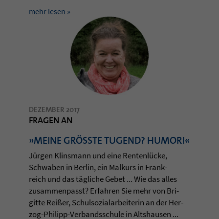
mehr lesen »
DEZEMBER 2017
FRAGEN AN
»MEINE GRÖSSTE TUGEND? HUMOR!«
Jürgen Klins­mann und eine Ren­tenlücke,
Schwa­ben in Ber­lin, ein Mal­kurs in Frank­
reich und das tägli­che Gebet ... Wie das alles
zusam­men­passt? Erfah­ren Sie mehr von Bri­
gitte Reißer, Schul­so­zi­al­ar­bei­te­rin an der Her­
zog-Phil­ipp-Ver­bands­schule in Alts­hau­sen ...