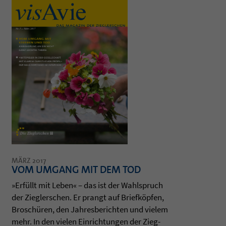
MÄRZ 2017
VOM UMGANG MIT DEM TOD
»Erfüllt mit Leben« – das ist der Wahl­spruch
der Zieg­ler­schen. Er prangt auf Briefköpfen,
Broschüren, den Jah­res­be­rich­ten und vie­lem
mehr. In den vie­len Ein­rich­tun­gen der Zieg­