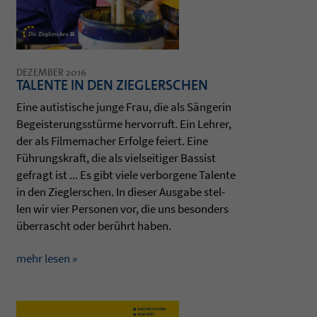
DEZEMBER 2016
TALENTE IN DEN ZIEGLERSCHEN
Eine autis­ti­sche junge Frau, die als Sänge­rin
Begeis­te­rungsstürme her­vor­ruft. Ein Leh­rer,
der als Fil­me­ma­cher Erfolge fei­ert. Eine
Führungs­kraft, die als viel­sei­ti­ger Bas­sist
gefragt ist ... Es gibt viele ver­bor­gene Talente
in den Zieg­ler­schen. In die­ser Aus­gabe stel­
len wir vier Per­so­nen vor, die uns beson­ders
über­rascht oder berührt haben.
mehr lesen »