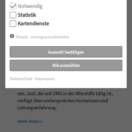
Notwendig
Statistik
Kartendienste
Details anzeigen/ausblenden
Auswahl bestätigen
Neue Gesich­ter in den Senio­ren­zen­tren der
Alle auswählen
Alten­hilfe. Sigrid Jost über­nimmt ab Januar
Datenschutz
Impressum
2018 die Ein­rich­tungs­lei­tung des Senio­ren­zen­
trums »Haus am Brun­nen­rain« in Plüder­hau­
sen. Jost, die seit 1991 in der Alten­hilfe tätig ist,
verfügt über umfang­rei­ches Fach­wis­sen und
Lei­tungs­er­fah­rung.
mehr lesen »