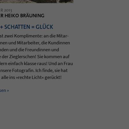
R 2013
ER HEIKO BRÄUNING
 + SCHATTEN = GLÜCK
 zwei Kom­pli­mente: an die Mit­ar­
n­nen und Mit­ar­bei­ter, die Kun­din­nen
­den und die Freun­din­nen und
 der Zieg­ler­schen! Sie kom­men auf
dern ein­fach klasse raus! Und an Frau
nsere Foto­gra­fin. Ich finde, sie hat
h alle ins »rechte Licht« gerückt!
sen »