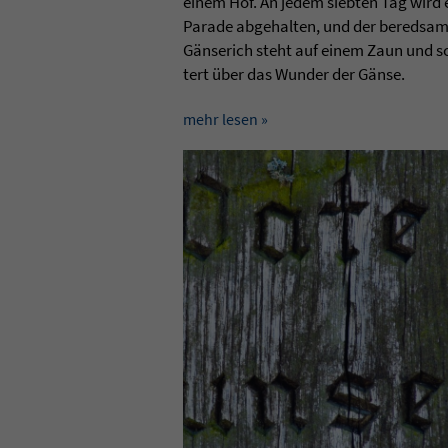
einem Hof. An jedem sieb­ten Tag wird 
Parade abge­hal­ten, und der bered­sa
Gänse­rich steht auf einem Zaun und s
tert über das Wun­der der Gänse.
mehr lesen »