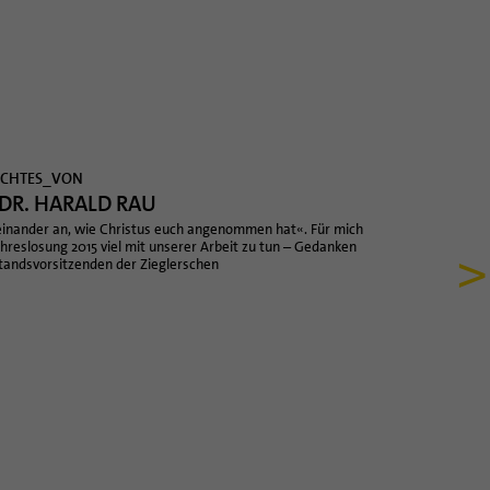
CHTES_VON
 DR. HARALD RAU
inander an, wie Christus euch angenommen hat«. Für mich
>
ahreslosung 2015 viel mit unserer Arbeit zu tun – Gedanken
ands­vor­sit­zenden der Zieglerschen