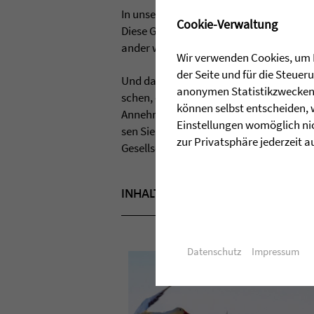
In unse­rem Leit­bild haben wir es so for­m
✖
Cookie-Verwaltung
Diese Gewiss­heit lei­tet uns in unse­rer t
an­der wertschätzend und gehen respekt­vo
Wir verwenden Cookies, um I
der Seite und für die Steue
Und das ist auch mein Wunsch an uns Men
anonymen Statistikzwecken, 
schen, die mit uns im Kon­takt sind: Las
können selbst entscheiden, 
Anneh­mens ande­rer suchen und rea­li­sie
Einstellungen womöglich nic
sen Sie uns gemein­sam die Rückwir­kung
zur Privatsphäre jederzeit a
Gesell­schaft und unsere wun­der­ba­ren 
INHALT SEPTEMBER 2015
TITELTH
Datenschutz
Impressum