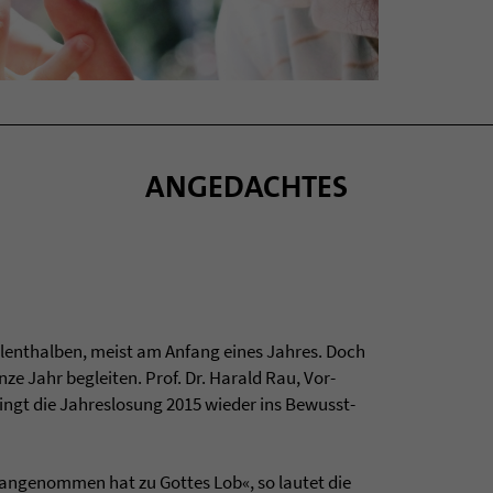
ANGEDACHTES
llent­hal­ben, meist am Anfang eines Jah­res. Doch
anze Jahr beglei­ten. Prof. Dr. Harald Rau, Vor­
bringt die Jah­res­lo­sung 2015 wie­der ins Bewusst­
ange­nom­men hat zu Got­tes Lob«, so lau­tet die