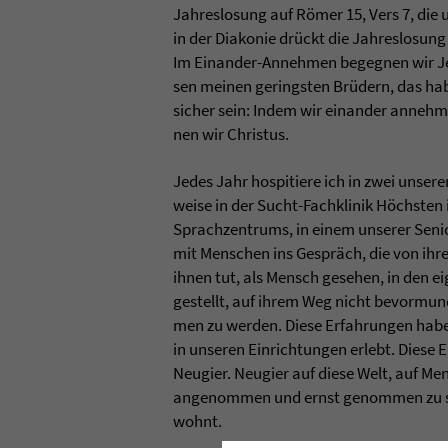
Jah­res­lo­sung auf Römer 15, Vers 7, die
in der Dia­ko­nie drückt die Jah­res­lo­sun
Im Ein­an­der-Anneh­men begeg­nen wir J
sen mei­nen gerings­ten Brüdern, das hab
sicher sein: Indem wir ein­an­der anneh­m
nen wir Chris­tus.
Jedes Jahr hos­pi­tiere ich in zwei unse­rer
weise in der Sucht-Fach­kli­nik Höchs­ten
Sprach­zen­trums, in einem unse­rer Sen
mit Men­schen ins Gespräch, die von ihren
ihnen tut, als Mensch gese­hen, in den e
gestellt, auf ihrem Weg nicht bevor­mun­
men zu wer­den. Diese Erfah­run­gen haben
in unse­ren Ein­rich­tun­gen erlebt. Dies
Neu­gier. Neu­gier auf diese Welt, auf Men
ange­nom­men und ernst genom­men zu se
wohnt.