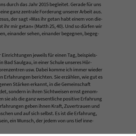
 uns durch das Jahr 2015 beglei­tet. Gerade für uns
g eine ganz zen­trale For­de­rung unse­rer Arbeit aus.
esus, der sagt »Was ihr getan habt einem von die­
t ihr mir getan« (Matth 25, 40). Und so dürfen wir
en, ein­an­der sehen, ein­an­der begeg­nen, begeg­
 Ein­rich­tun­gen jeweils für einen Tag, bei­spiels­
 in Bad Saul­gau, in einer Schule unse­res Hör-
io­ren­zen­tren usw. Dabei komme ich immer wie­der
 Erfah­run­gen berich­ten. Sie erzählen, wie gut es
ige­nen Stärken erkannt, in die Gemein­schaft
det, son­dern in ihren Sicht­wei­sen ernst genom­
 sie als die ganz wesent­li­che posi­tive Erfah­rung
e Erfah­run­gen geben ihnen Kraft, Zuver­trauen und
­schen und auf sich selbst. Es ist die Erfah­rung,
in, ein Wunsch, der jedem von uns tief inne­