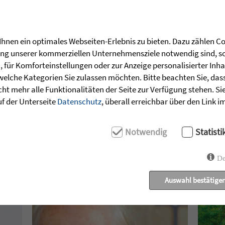
u­liert: »Gott liebt jeden Men­schen vor­be­halt­los.
ägli­chen Arbeit.« (Satz 1). Und: »Wir begeg­nen ein­
ll und ehr­lich mit­ein­an­der um.« (Satz 13).
hnen ein optimales Webseiten-Erlebnis zu bieten. Dazu zählen Coo
rung unserer kommerziellen Unternehmensziele notwendig sind, sow
­schen in den Zieg­ler­schen und an die Men­
für Komforteinstellungen oder zur Anzeige personalisierter Inha
­sen Sie uns Möglich­kei­ten der Begeg­nung und des
welche Kategorien Sie zulassen möchten. Bitte beachten Sie, dass 
­ren, jede und jeder auf die eigene Weise. Und las­
ht mehr alle Funktionalitäten der Seite zur Verfügung stehen. Si
 die­ses Anneh­mens auf uns selbst, auf unsere
uf der Unterseite
Datenschutz
, überall erreichbar über den Link 
dia­ko­ni­schen Begeg­nungsräume erle­ben.
Notwendig
Statisti
EMA
INTERVIEW
PORTRÄT
ANGEDACHTES
WIR
De
Auswahl bestätige