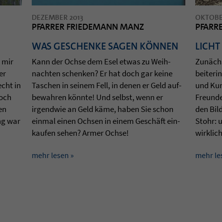
DEZEMBER 2013
OKTOBE
PFARRER FRIEDEMANN MANZ
PFARR
WAS GE­SCHENKE SAGEN KÖNNEN
LICHT
n mir
Kann der Ochse dem Esel etwas zu Weih­
Zunächst
er
nach­ten schen­ken? Er hat doch gar keine
bei­te­ri
echt in
Taschen in sei­nem Fell, in denen er Geld auf­
und Kun
noch
be­wah­ren könnte! Und selbst, wenn er
Freunde
gen
irgend­wie an Geld käme, haben Sie schon
den Bil­
ung war
ein­mal einen Och­sen in einem Geschäft ein­
Stohr: u
kau­fen sehen? Armer Ochse!
wirk­lic
mehr lesen »
mehr le