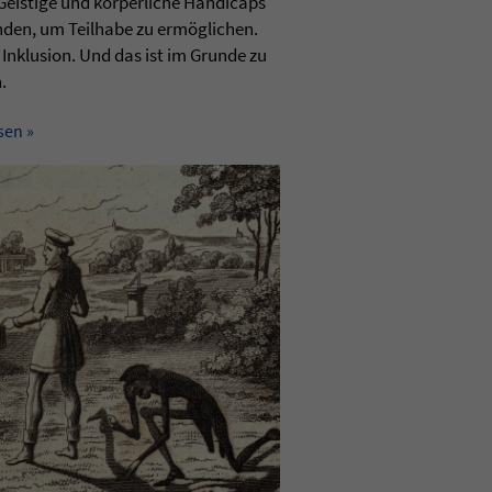
Geis­tige und körper­li­che Han­di­caps
­den, um Teil­habe zu ermögli­chen.
 Inklu­sion. Und das ist im Grunde zu
.
sen »