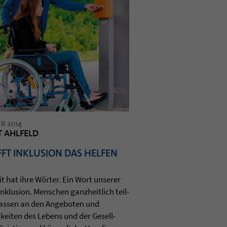
R 2014
T AHLFELD
FT INKLUSION DAS HELFEN
t hat ihre Wörter. Ein Wort unse­rer
 Inklu­sion. Men­schen ganz­heit­lich teil­
as­sen an den Ange­bo­ten und
kei­ten des Lebens und der Gesell­