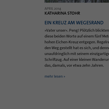
APRIL 2014
KATHARINA STOHR
EIN KREUZ AM WEGESRAND
»Vater unser«. Peng! Plötzlich blick­te
diese bei­den Worte auf einem fünf Met
hohen Eichen-Kreuz ent­ge­gen. Regel­r
den Weg gestellt hat es sich, und den­
unauf­dring­lich mit sei­nem ein­zig­ar­ti­
Schrift­zug. Auf einer klei­nen Wan­de­r
das, damals, vor etwa zehn Jah­ren.
mehr lesen »