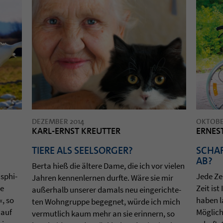
DEZEMBER 2014
OKTOBE
KARL-ERNST KREUTTER
ERNES
TIERE ALS SEELSORGER?
SCHAF
AB?
Berta hieß die ältere Dame, die ich vor vie­len
s­phi­
Jede Zei
Jah­ren ken­nen­ler­nen durfte. Wäre sie mir
ne
Zeit ist
außerhalb unse­rer damals neu ein­ge­rich­te­
«, so
ha­ben l
ten Wohn­gruppe begeg­net, würde ich mich
 auf
Möglich­
ver­mut­lich kaum mehr an sie erin­nern, so