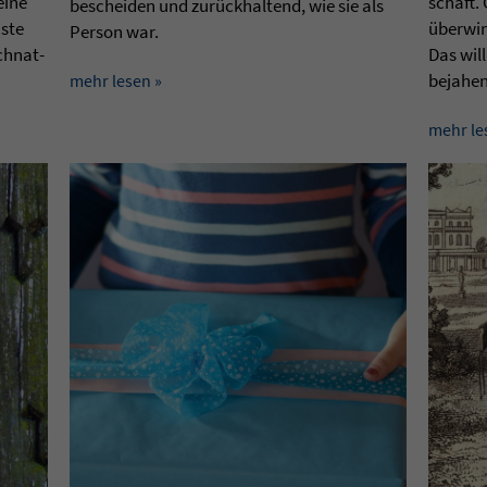
eine
schaft. 
beschei­den und zurückhal­tend, wie sie als
mste
über­win
Per­son war.
chnat­
Das will
beja­hen
mehr lesen »
mehr le