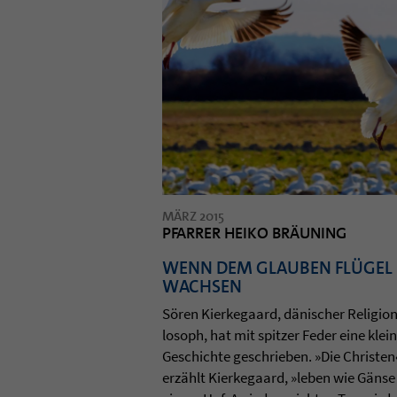
MÄRZ 2015
PFARRER HEIKO BRÄUNING
WENN DEM GLAUBEN FLÜGEL
WACHSEN
Sören Kier­ke­gaard, dänischer Reli­gi­on
lo­soph, hat mit spit­zer Feder eine klei
Geschichte geschrie­ben. »Die Chris­ten
erzählt Kier­ke­gaard, »leben wie Gänse