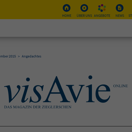
HOME
ÜBER UNS
ANGEBOTE
NEWS
S
ember 2015
>
Angedachtes