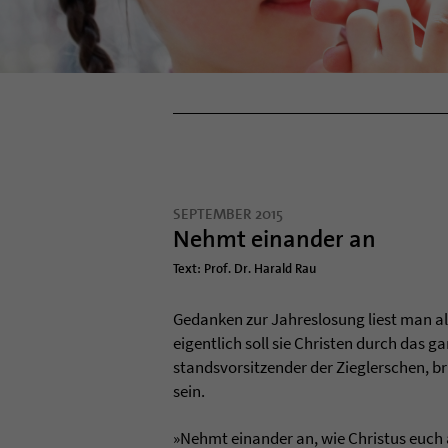
SEPTEMBER 2015
Nehmt einander an
Text: Prof. Dr. Harald Rau
Gedan­ken zur Jah­res­lo­sung liest man a
eigent­lich soll sie Chris­ten durch das g
stands­vor­sit­zen­der der Zieg­ler­schen, 
sein.
»Nehmt ein­an­der an, wie Chris­tus euch 