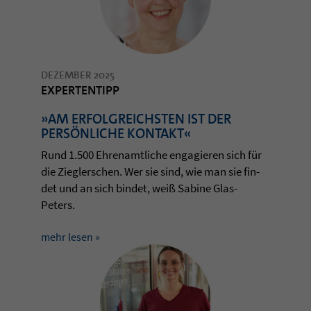
DEZEMBER 2025
EXPERTENTIPP
»AM ERFOLGREICHSTEN IST DER
PERSÖNLICHE KONTAKT«
Rund 1.500 Ehren­amt­li­che enga­gie­ren sich für
die Zieg­ler­schen. Wer sie sind, wie man sie fin­
det und an sich bin­det, weiß Sabine Glas-
Peters.
mehr lesen »