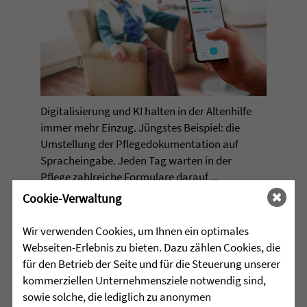
Digi­ta­li­sie­rung und KI hal­ten in der Alten­hilfe
immer mehr Ein­zug. Jüngs­tes Bei­spiel: die
Umstel­lung der Pfle­ge­do­ku­men­ta­tion auf
Sprachein­gabe. Jeden Tag war­ten in der
Pflege zahl­rei­che For­mu­lare dar­auf ...
Cookie-Verwaltung
mehr lesen »
Wir verwenden Cookies, um Ihnen ein optimales
Webseiten-Erlebnis zu bieten. Dazu zählen Cookies, die
•
JUGENDHILFE
für den Betrieb der Seite und für die Steuerung unserer
kommerziellen Unternehmensziele notwendig sind,
»HIER WÄCHST ZUSAMMEN, WAS
sowie solche, die lediglich zu anonymen
ZUSAMMENGEHÖRT«