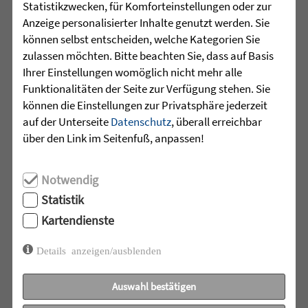
Statistikzwecken, für Komforteinstellungen oder zur
Anzeige personalisierter Inhalte genutzt werden. Sie
können selbst entscheiden, welche Kategorien Sie
zulassen möchten. Bitte beachten Sie, dass auf Basis
Ihrer Einstellungen womöglich nicht mehr alle
Funktionalitäten der Seite zur Verfügung stehen. Sie
können die Einstellungen zur Privatsphäre jederzeit
auf der Unterseite
Datenschutz
, überall erreichbar
über den Link im Seitenfuß, anpassen!
Notwendig
Wenn viele Men­schen an einem Strang zie­hen,
kann Erstaun­li­ches gesche­hen – so beim ers­ten
Statistik
gemein­sa­men Herbst­fest des Mar­tins­hau­ses
Kartendienste
Klein­to­bel und der Gemeinde Berg. Für einen
Nach­mit­tag ...
Details anzeigen/ausblenden
mehr lesen »
Auswahl bestätigen