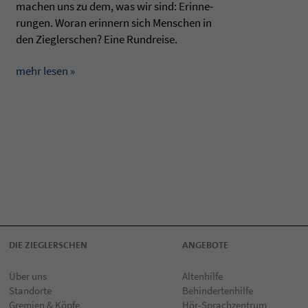
machen uns zu dem, was wir sind: Erin­ne­
run­gen. Woran erin­nern sich Men­schen in
den Zieg­ler­schen? Eine Run­dreise.
mehr lesen »
DIE ZIEGLERSCHEN
ANGEBOTE
Über uns
Altenhilfe
Standorte
Behindertenhilfe
Gremien & Köpfe
Hör-Sprachzentrum