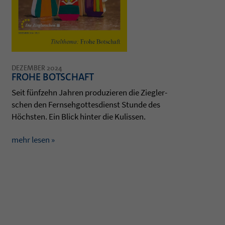
DEZEMBER 2024
FROHE BOTSCHAFT
Seit fünfzehn Jah­ren pro­du­zie­ren die Zieg­ler­
schen den Fern­seh­got­tes­dienst Stunde des
Höchs­ten. Ein Blick hin­ter die Kulis­sen.
mehr lesen »