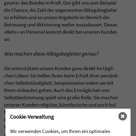
ge­setz« des Bun­des in Kraft. Das gibt uns zum Bei­spiel
die Chance, die Zahl der soge­nann­ten All­tags­be­glei­ter
zu erhöhen und so unsere Ange­bote im Bereich der
Betreu­ung und Akti­vie­rung wei­ter aus­zu­bauen. Die­ses
»Mehr« an Per­so­nal kommt direkt bei unse­ren Kun­den
an.
Was machen diese All­tags­be­glei­ter genau?
Sie unterstützen unsere Kun­den ganz direkt im tägli­
chen Leben: Sie hel­fen ihnen beim Erhalt ihrer persönli­
chen Selbstständig­keit, bei­spiels­weise indem sie mit
ihnen ein­kau­fen gehen. Auch das Ermögli­chen von
Selbst­be­stim­mung spielt eine große Rolle. Sie machen
unse­ren Kun­den religiöse, künst­le­ri­sche und auch kul­
tu­relle Ange­bote. Und sie sind ein­fach für unsere Kun­
Cookie-Verwaltung
den da und haben ein offe­nes Ohr für sie. Dabei ori­en­
tie­ren sie sich immer an den persönli­chen Vor­lie­ben,
Wir verwenden Cookies, um Ihnen ein optimales
aber eben auch an den Möglich­kei­ten und Res­sour­cen,