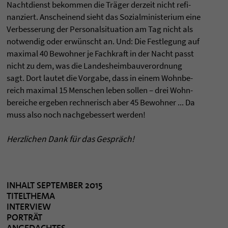
Nacht­dienst bekom­men die Träger der­zeit nicht refi­
nan­ziert. Anschei­nend sieht das Sozial­mi­nis­te­rium eine
Ver­bes­se­rung der Per­so­nal­si­tua­tion am Tag nicht als
not­wen­dig oder erwünscht an. Und: Die Fest­le­gung auf
maxi­mal 40 Bewoh­ner je Fach­kraft in der Nacht passt
nicht zu dem, was die Lan­des­heim­bau­ver­ord­nung
sagt. Dort lau­tet die Vor­gabe, dass in einem Wohn­be­
reich maxi­mal 15 Men­schen leben sol­len – drei Wohn­
be­rei­che erge­ben rech­ne­risch aber 45 Bewoh­ner ... Da
muss also noch nach­ge­bes­sert wer­den!
Herz­li­chen Dank für das Gespräch!
INHALT SEPTEMBER 2015
TITELTHEMA
INTERVIEW
PORTRÄT