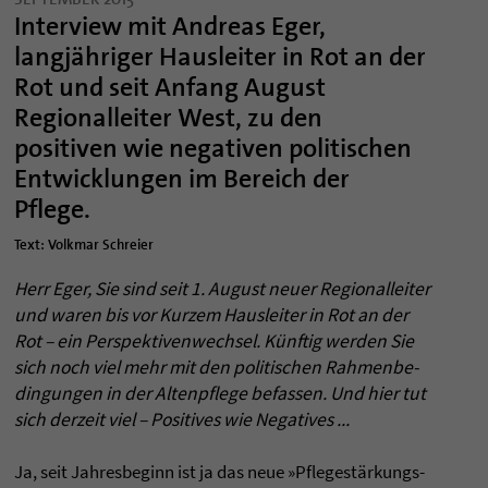
Interview mit Andreas Eger,
langjähriger Hausleiter in Rot an der
Rot und seit Anfang August
Regionalleiter West, zu den
positiven wie negativen politischen
Entwicklungen im Bereich der
Pflege.
Text: Volkmar Schreier
Herr Eger, Sie sind seit 1. August neuer Regio­nal­lei­ter
und waren bis vor Kur­zem Haus­lei­ter in Rot an der
Rot – ein Per­spek­ti­ven­wech­sel. Künftig wer­den Sie
sich noch viel mehr mit den poli­ti­schen Rah­men­be­
din­gun­gen in der Alten­pflege befas­sen. Und hier tut
sich der­zeit viel – Posi­ti­ves wie Nega­ti­ves ...
Ja, seit Jah­res­be­ginn ist ja das neue »Pfle­gestärkungs­