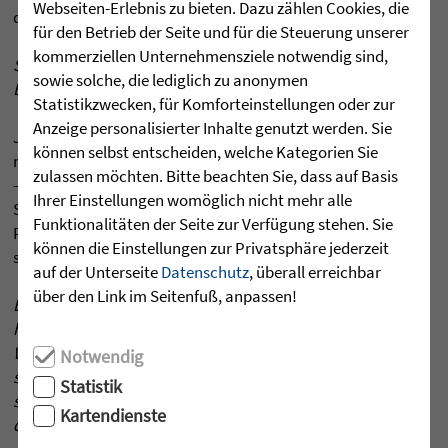
Webseiten-Erlebnis zu bieten. Dazu zählen Cookies, die
die die Men­schen haben.
für den Betrieb der Seite und für die Steuerung unserer
kommerziellen Unternehmensziele notwendig sind,
Sie schaf­fen also mehr Lebens­qua­lität für die
sowie solche, die lediglich zu anonymen
Bewoh­ne­rin­nen und Bewoh­ner ...
Statistikzwecken, für Komforteinstellungen oder zur
Anzeige personalisierter Inhalte genutzt werden. Sie
Ja, und das gelingt uns seit Anfang des Jah­res nun
können selbst entscheiden, welche Kategorien Sie
noch bes­ser. Unterm Strich haben wir ja mehr Per­so­nal
zulassen möchten. Bitte beachten Sie, dass auf Basis
– es bleibt also für den Ein­zel­nen mehr Zeit als vor­her.
Ihrer Einstellungen womöglich nicht mehr alle
Somit pro­fi­tie­ren alle – Bewoh­ne­rin­nen und Bewoh­ner,
Funktionalitäten der Seite zur Verfügung stehen. Sie
Pfle­ge­fachkräfte, Betreu­ungs­per­so­nal und Haus­wirt­
können die Einstellungen zur Privatsphäre jederzeit
schaft – von der neuen Rege­lung.
auf der Unterseite
Datenschutz
, überall erreichbar
über den Link im Seitenfuß, anpassen!
Es gibt aber nicht nur posi­tive Ent­wick­lun­gen ... So
hat das Sozial­mi­nis­te­rium des Lan­des Baden-
Württem­berg Anfang Juli in einem Ent­wurf zur Per­
Notwendig
so­nal­ver­ord­nung die per­so­nel­len Anfor­de­run­gen an
Statistik
sta­tionäre Ein­rich­tun­gen neu gere­gelt. Was steht
Kartendienste
drin?