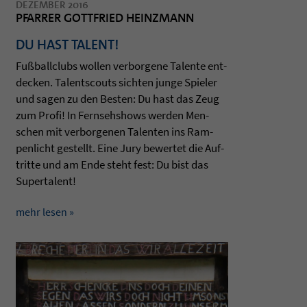
DEZEMBER 2016
PFARRER GOTTFRIED HEINZMANN
DU HAST TALENT!
Fußball­clubs wol­len ver­bor­gene Talente ent­
de­cken. Tal­ents­couts sich­ten junge Spie­ler
und sagen zu den Bes­ten: Du hast das Zeug
zum Profi! In Fern­sehs­hows wer­den Men­
schen mit ver­bor­ge­nen Talen­ten ins Ram­
pen­licht gestellt. Eine Jury bewer­tet die Auf­
tritte und am Ende steht fest: Du bist das
Super­ta­lent!
mehr lesen »