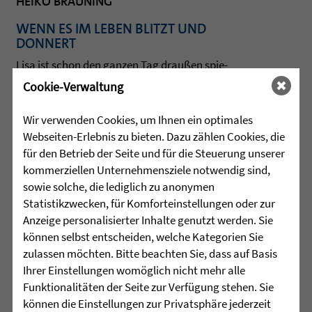
HEIKO BRÄUNING
WENN ES IM LEBEN BLITZT UND
DONNERT
Lisa ist schon den gan­zen Tag draußen spie­
len. Gegen 16 Uhr kommt ein Unwet­ter auf.
Cookie-Verwaltung
Es fängt zu reg­nen an, zu blit­zen und zu don­
nern. Die Mama macht sich Sor­gen. Sie geht
Wir verwenden Cookies, um Ihnen ein optimales
Lisa suchen und fin­det sie auf einer Wald­lich­
Webseiten-Erlebnis zu bieten. Dazu zählen Cookies, die
tung. Erstaunt beob­ach­tet sie: Jedes Mal
für den Betrieb der Seite und für die Steuerung unserer
wenn es blitzt, schaut Lisa in den Him­mel
kommerziellen Unternehmensziele notwendig sind,
und lächelt.
sowie solche, die lediglich zu anonymen
Statistikzwecken, für Komforteinstellungen oder zur
mehr lesen »
Anzeige personalisierter Inhalte genutzt werden. Sie
können selbst entscheiden, welche Kategorien Sie
zulassen möchten. Bitte beachten Sie, dass auf Basis
Ihrer Einstellungen womöglich nicht mehr alle
Funktionalitäten der Seite zur Verfügung stehen. Sie
können die Einstellungen zur Privatsphäre jederzeit