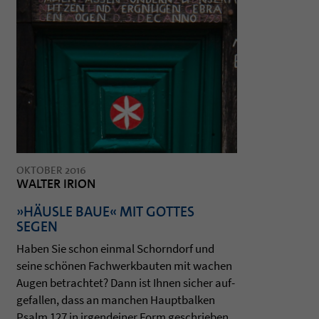
OKTOBER 2016
WALTER IRION
»HÄUSLE BAUE« MIT GOTTES
SEGEN
Haben Sie schon ein­mal Schorn­dorf und
seine schönen Fach­werk­bau­ten mit wachen
Augen betrach­tet? Dann ist Ihnen sicher auf­
ge­fal­len, dass an man­chen Haupt­bal­ken
Psalm 127 in irgend­ei­ner Form geschrie­ben