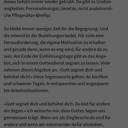
die­ses Gefühl immer wie­der getrübt. Da gibt es Unstim­
mig­kei­ten, Per­so­nal­man­gel, Gesetze, nicht auskömmli­
che Pfle­gesätze &hel­lip;
So bleibt immer weni­ger Zeit für die Begeg­nung. Und
die Inten­sität der Bezie­hun­gen lei­det. Für viele eine
Her­aus­for­de­rung, die eigene Moti­va­tion zu erhal­ten
und gerade dann, wenn es eng wird, für andere da zu
sein. Am Ende der Einführungs­tage gibt es das Ange­
bot, sich in einem Got­tes­dienst seg­nen zu las­sen. Viele
neh­men die­ses Ange­bot an. »Gott seg­net dich und
behütet dich!« Diese Segens­worte gel­ten. An leich­ten
und schwe­ren Tagen. In ent­spann­ten und ange­spann­
ten Arbeits­si­tua­tio­nen.
»Gott seg­net dich und behütet dich. Du bist für andere
ein Segen.« Ich wünsche mir, dass Got­tes Segen uns
gemein­sam trägt. Wenn wir als Zieg­ler­sche da sind für
andere und wenn wir mit­ein­an­der dafür ein­ste­hen,