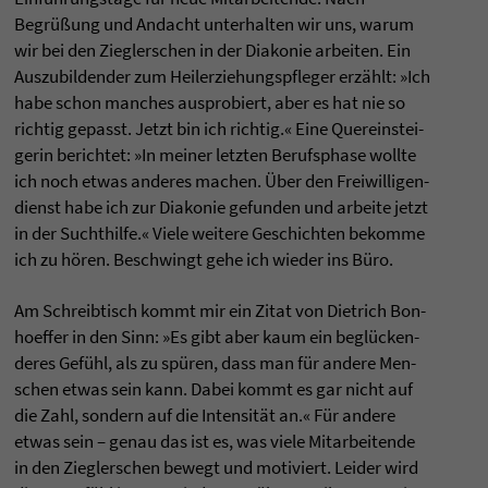
Begrüßung und Andacht unter­hal­ten wir uns, warum
wir bei den Zieg­ler­schen in der Dia­ko­nie arbei­ten. Ein
Aus­zu­bil­den­der zum Heil­er­zie­hungs­pfle­ger erzählt: »Ich
habe schon man­ches aus­pro­biert, aber es hat nie so
rich­tig gepasst. Jetzt bin ich rich­tig.« Eine Quer­ein­stei­
ge­rin berich­tet: »In mei­ner letz­ten Berufs­phase wollte
ich noch etwas ande­res machen. Über den Frei­wil­li­gen­
dienst habe ich zur Dia­ko­nie gefun­den und arbeite jetzt
in der Sucht­hilfe.« Viele wei­tere Geschich­ten bekomme
ich zu hören. Beschwingt gehe ich wie­der ins Büro.
Am Schreib­tisch kommt mir ein Zitat von Diet­rich Bon­
ho­ef­fer in den Sinn: »Es gibt aber kaum ein beglücken­
de­res Gefühl, als zu spüren, dass man für andere Men­
schen etwas sein kann. Dabei kommt es gar nicht auf
die Zahl, son­dern auf die Inten­sität an.« Für andere
etwas sein – genau das ist es, was viele Mit­ar­bei­tende
in den Zieg­ler­schen bewegt und moti­viert. Lei­der wird