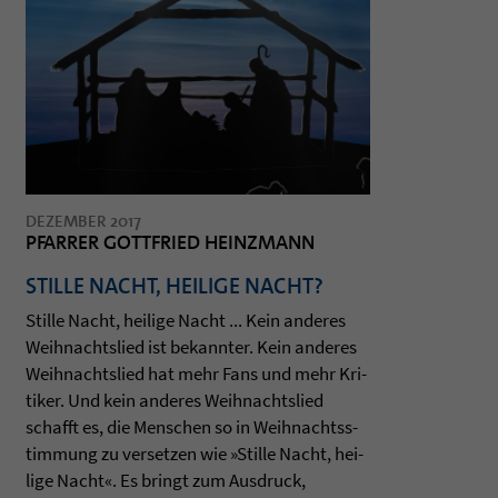
DEZEMBER 2017
PFARRER GOTTFRIED HEINZMANN
STILLE NACHT, HEILIGE NACHT?
Stille Nacht, hei­lige Nacht ... Kein ande­res
Weih­nachts­lied ist bekann­ter. Kein ande­res
Weih­nachts­lied hat mehr Fans und mehr Kri­
ti­ker. Und kein ande­res Weih­nachts­lied
schafft es, die Men­schen so in Weih­nachts­s­
tim­mung zu ver­set­zen wie »Stille Nacht, hei­
lige Nacht«. Es bringt zum Aus­druck,