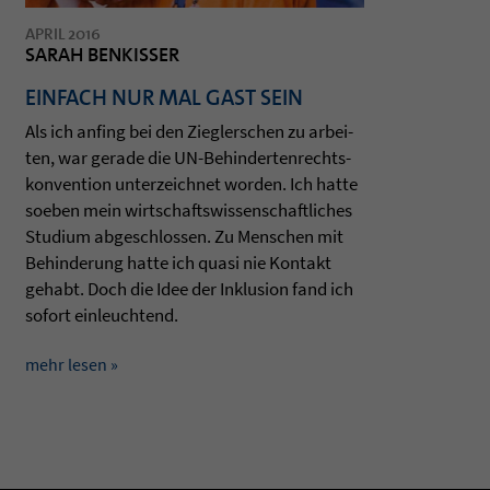
APRIL 2016
SARAH BENKISSER
EINFACH NUR MAL GAST SEIN
Als ich anfing bei den Zieg­ler­schen zu arbei­
ten, war gerade die UN-Behin­der­ten­rechts­
kon­ven­tion unter­zeich­net wor­den. Ich hatte
soeben mein wirt­schafts­wis­sen­schaft­li­ches
Stu­dium abge­schlos­sen. Zu Men­schen mit
Behin­de­rung hatte ich quasi nie Kon­takt
gehabt. Doch die Idee der Inklu­sion fand ich
sofort ein­leuch­tend.
mehr lesen »