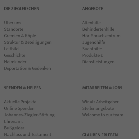
DIE ZIEGLERSCHEN
ANGEBOTE
Über uns
Altenhilfe
Standorte
Behindertenhilfe
Gremien & Köpfe
Hör-Sprachzentrum
Struktur & Beteiligungen
Jugendhilfe
Leitbild
Suchthilfe
Geschichte
Produkte &
Heimkinder
Dienstleistungen
Deportation & Gedenken
SPENDEN & HELFEN
MITARBEITEN & JOBS
Aktuelle Projekte
Wir als Arbeitgeber
Online Spenden
Stellenangebote
Johannes-Ziegler-Stiftung
Welcome to our team
Ehrenamt
Bußgelder
Nachlass und Testament
GLAUBEN ERLEBEN