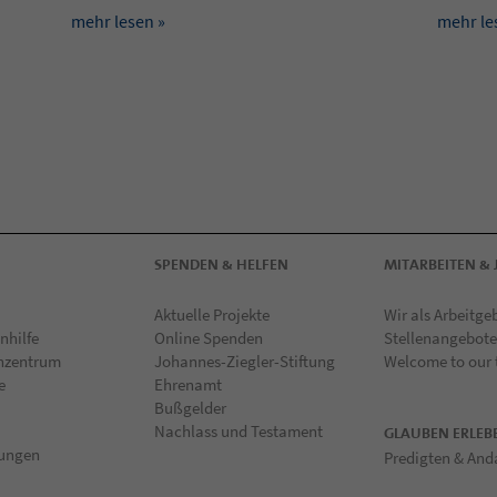
mehr lesen »
mehr le
SPENDEN & HELFEN
MITARBEITEN & 
Aktuelle Projekte
Wir als Arbeitge
nhilfe
Online Spenden
Stellenangebote
hzentrum
Johannes-Ziegler-Stiftung
Welcome to our
e
Ehrenamt
Bußgelder
Nachlass und Testament
GLAUBEN ERLEB
tungen
Predigten & And