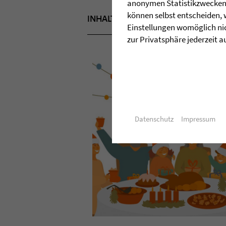
anonymen Statistikzwecken, 
können selbst entscheiden, 
INHALT APRIL 2022
TITELTHEMA
Einstellungen womöglich nic
zur Privatsphäre jederzeit a
Datenschutz
Impressum