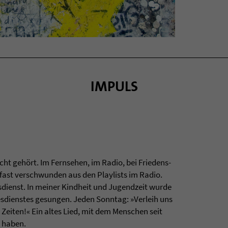
IMPULS
icht gehört. Im Fern­se­hen, im Radio, bei Frie­dens­
 fast ver­schwun­den aus den Play­lists im Radio.
s­dienst. In mei­ner Kind­heit und Jugend­zeit wurde
­diens­tes gesun­gen. Jeden Sonn­tag: »Ver­leih uns
 Zei­ten!« Ein altes Lied, mit dem Men­schen seit
t haben.