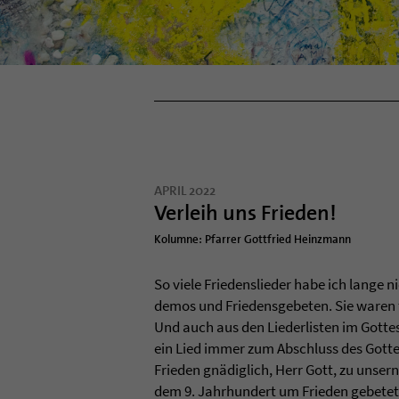
APRIL 2022
Verleih uns Frieden!
Kolumne: Pfarrer Gottfried Heinzmann
So viele Frie­dens­lie­der habe ich lange n
de­mos und Frie­dens­ge­be­ten. Sie waren
Und auch aus den Lie­der­lis­ten im Got­te
ein Lied immer zum Abschluss des Got­tes
Frie­den gnädig­lich, Herr Gott, zu unsern
dem 9. Jahr­hun­dert um Frie­den gebe­te