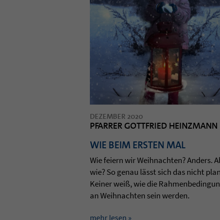
DEZEMBER 2020
PFARRER GOTTFRIED HEINZMANN
WIE BEIM ERSTEN MAL
Wie fei­ern wir Weih­nach­ten? Anders. 
wie? So genau lässt sich das nicht pla­
Kei­ner weiß, wie die Rah­men­be­din­gun
an Weih­nach­ten sein wer­den.
mehr lesen »