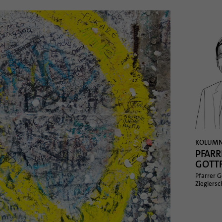
KOLUM
PFARR
GOTT
Pfarrer G
Zieglersc