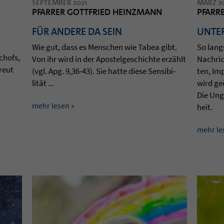
SEPTEMBER 2021
MÄRZ 2
PFARRER GOTTFRIED HEINZMANN
PFARR
FÜR ANDERE DA SEIN
UNTE
Wie gut, dass es Men­schen wie Tabea gibt.
So lang­
schofs,
Von ihr wird in der Apos­tel­ge­schichte erzählt
Nach­rich
freut
(vgl. Apg. 9,36-43). Sie hatte diese Sen­si­bi­
ten, Im
lität ...
wird ge
Die Ung
mehr lesen »
heit.
mehr le