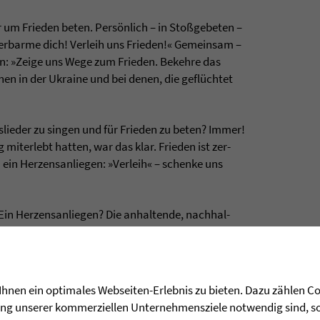
ir um Frie­den beten. Persönlich – in Stoßgebe­ten –
, erbarme dich! Ver­leih uns Frie­den!« Gemein­sam –
be­ten: »Zeige uns Wege zum Frie­den. Bekehre das
hen in der Ukraine und bei denen, die geflüchtet
s­lie­der zu sin­gen und für Frie­den zu beten? Immer!
mit­er­lebt hat­ten, war das klar. Frie­den ist zer­
 ein Her­zens­an­lie­gen: »Ver­leih« – schenke uns
n Her­zens­an­lie­gen? Die anhal­tende, nach­hal­
­den das tatkräftige Ein­ste­hen für Frie­den? Scha­
i­nen Schritte im Mitein­an­der, die damit ver­bun­
ande­ren suchen, wird Zuhören ler­nen, wird das
­ge­ben, wird vor­ge­fasste Mei­nun­gen zurücklas­
hnen ein optimales Webseiten-Erlebnis zu bieten. Dazu zählen Coo
wird sel­ber vom Frie­den Got­tes leben.«
rung unserer kommerziellen Unternehmensziele notwendig sind, sow