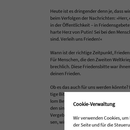
Heute ist es drin­gen­der denn je, dass w
beim Ver­fol­gen der Nach­rich­ten: »Herr
in der Öffent­lich­keit – in Frie­dens­ge­
harte Herz von Putin! Sei bei den Men­sc
sind. Ver­leih uns Frie­den!«
Wann ist der rich­tige Zeit­punkt, Frie­den
Für Men­schen, die den Zwei­ten Welt­krieg 
brech­lich. Diese Frie­dens­bitte war ihnen
dei­nen Frie­den.
Ob es das auch für uns wer­den könnte? Ei
tige Bitte um Frie­den? Und damit ver­bun
lom Ben-Cho­rin beschreibt sie so, die kle
✖
Cookie-Verwaltung
den sind: »Wer Frie­den sucht, wird den 
Ver­ge­ben üben, wird das Ver­dam­men auf
Wir verwenden Cookies, um I
sen, wird das Wag­nis ein­ge­hen &hel­lip; 
der Seite und für die Steue