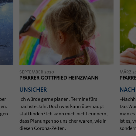
SEPTEMBER 2020
MÄRZ 2
PFARRER GOTTFRIED HEINZMANN
PFARR
UNSICHER
NACH
Aber
Ich würde gerne pla­nen. Ter­mine fürs
»Nach­ha
nen.
nächste Jahr. Doch was kann über­haupt
Das Wort
­gen
statt­fin­den? Ich kann mich nicht erin­nern,
man es n
dass Pla­nun­gen so unsi­cher waren, wie in
ist es, 
die­sen Corona-Zei­ten.
son­dern