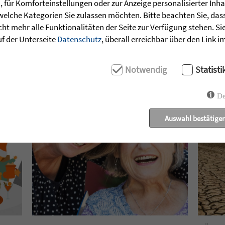
für Komforteinstellungen oder zur Anzeige personalisierter Inha
welche Kategorien Sie zulassen möchten. Bitte beachten Sie, dass 
EXPERTENTIPP
PORTRÄT
IMPULS
WIR
ht mehr alle Funktionalitäten der Seite zur Verfügung stehen. Si
uf der Unterseite
Datenschutz
, überall erreichbar über den Link 
Notwendig
Statisti
De
Auswahl bestätige