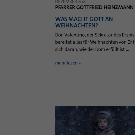
DEZEMBER 2021
PFARRER GOTTFRIED HEINZMANN
WAS MACHT GOTT AN
WEIHNACHTEN?
Don Valen­tino, der Sekretär des Erz­bi­
berei­tet alles für Weih­nach­ten vor. Er 
sich daran, wie der Dom erfüllt ist ...
mehr lesen »