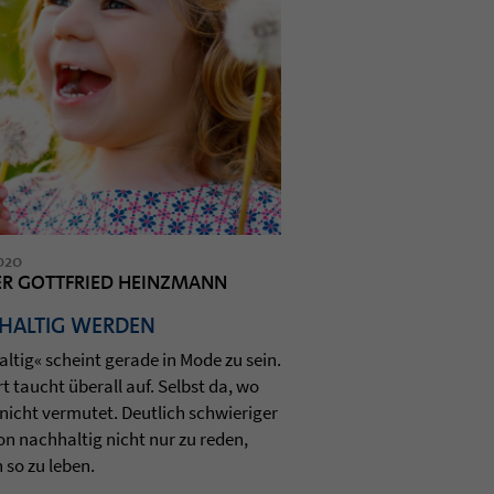
020
ER GOTTFRIED HEINZMANN
HALTIG WERDEN
l­tig« scheint gerade in Mode zu sein.
 taucht über­all auf. Selbst da, wo
icht ver­mu­tet. Deut­lich schwie­ri­ger
von nach­hal­tig nicht nur zu reden,
 so zu leben.