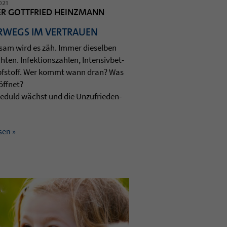
021
ER GOTTFRIED HEINZMANN
RWEGS IM VERTRAUEN
sam wird es zäh. Immer die­sel­ben
­ten. Infek­ti­ons­zah­len, Inten­siv­bet­
pf­stoff. Wer kommt wann dran? Was
öffnet?
e­duld wächst und die Unzu­frie­den­
sen »