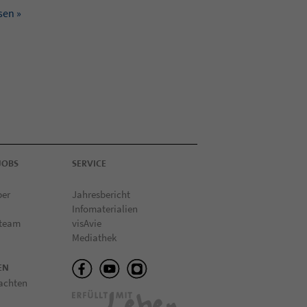
sen »
JOBS
SERVICE
ber
Jahresbericht
Infomaterialien
 team
visAvie
Mediathek
EN
achten