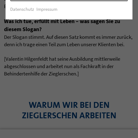
Bereichen fachlich vertiefen.
Datenschutz
Impressum
Was ich tue, erfüllt mit Leben – was sagen Sie zu
diesem Slogan?
Der Slogan stimmt. Auf diesen Satz kommt es immer zurück,
denn ich trage einen Teil zum Leben unserer Klienten bei.
[Valentin Hilgenfeldt hat seine Ausbildung mittlerweile
abgeschlossen und arbeitet nun als Fachkraft in der
Behindertenhilfe der Zieglerschen.]
WARUM WIR BEI DEN
ZIEGLERSCHEN ARBEITEN