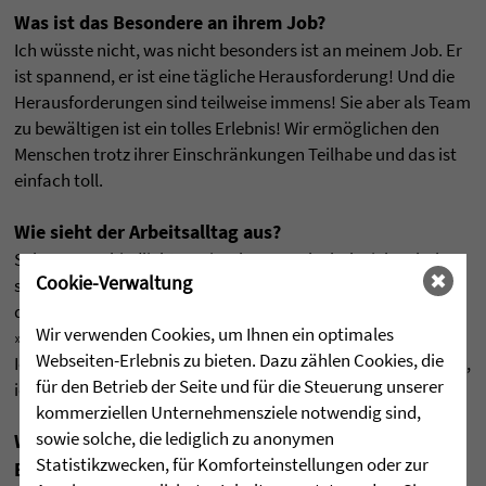
Was ist das Besondere an ihrem Job?
Ich wüsste nicht, was nicht besonders ist an meinem Job. Er
ist spannend, er ist eine tägliche Herausforderung! Und die
Herausforderungen sind teilweise immens! Sie aber als Team
zu bewältigen ist ein tolles Erlebnis! Wir ermöglichen den
Menschen trotz ihrer Einschränkungen Teilhabe und das ist
einfach toll.
Wie sieht der Arbeitsalltag aus?
Sehr unterschiedlich! Zweimal pro Woche habe ich Schule,
Cookie-Verwaltung
sonst ist der Arbeitsalltag ziemlich vollgestopft. Der Ablauf
des Tages richtet sich auch danach, wie die Klienten
Wir verwenden Cookies, um Ihnen ein optimales
»gelaunt« sind.
Webseiten-Erlebnis zu bieten. Dazu zählen Cookies, die
Ich bin auch außerhalb meines regulären Dienstes engagiert,
für den Betrieb der Seite und für die Steuerung unserer
ich bin in der JAV, dem Dialograum etc.
kommerziellen Unternehmensziele notwendig sind,
sowie solche, die lediglich zu anonymen
Was macht für Sie das Besondere an einem sozialen
Statistikzwecken, für Komforteinstellungen oder zur
Beruf aus?