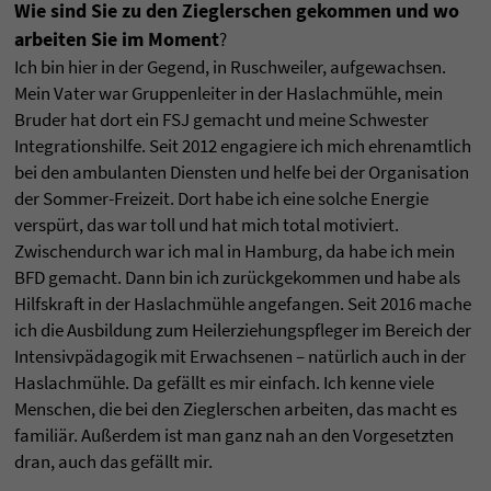
Wie sind Sie zu den Zieglerschen gekommen und wo
arbeiten Sie im Moment
?
Ich bin hier in der Gegend, in Ruschweiler, aufgewachsen.
Mein Vater war Gruppenleiter in der Haslachmühle, mein
Bruder hat dort ein FSJ gemacht und meine Schwester
Integrationshilfe. Seit 2012 engagiere ich mich ehrenamtlich
bei den ambulanten Diensten und helfe bei der Organisation
der Sommer-Freizeit. Dort habe ich eine solche Energie
verspürt, das war toll und hat mich total motiviert.
Zwischendurch war ich mal in Hamburg, da habe ich mein
BFD gemacht. Dann bin ich zurückgekommen und habe als
Hilfskraft in der Haslachmühle angefangen. Seit 2016 mache
ich die Ausbildung zum Heilerziehungspfleger im Bereich der
Intensivpädagogik mit Erwachsenen – natürlich auch in der
Haslachmühle. Da gefällt es mir einfach. Ich kenne viele
Menschen, die bei den Zieglerschen arbeiten, das macht es
familiär. Außerdem ist man ganz nah an den Vorgesetzten
dran, auch das gefällt mir.