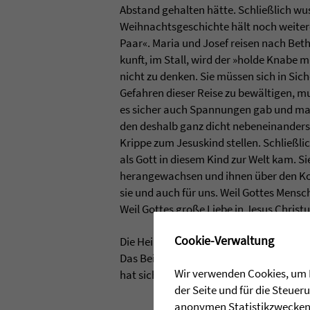
Abstand gehal­ten hätte. Sch­ließlich wus
Weih­nachts­ge­schichte hält noch wei­tere
Paar«. Maria und Josef rei­sen nach Beth­
kunft, im Stall, wird der »holde Knabe mi
nicht zu den­ken. Sie müssen sich in Sich
Gefah­ren die­ser Reise zu bewälti­gen, 
es sicher auch Span­nun­gen gab und man
den des­halb ganz dicht neben­ein­an­der­
Krippe zum Jesus­kind stel­len. Sch­ließl
als Gott in die­sem Kind zur Welt kam. S
her­an­ge­wach­sen und ihnen über den Ko
sie und auch für uns. Weil Got­tes Men­sc
Weil Got­tes große Liebe in Jesus Chris­tu
✖
Cookie-Verwaltung
Die Hei­lige Fami­lie taugt nicht, um eine w
Das Bei­spiel­hafte liegt für mich woan­ders
Wir verwenden Cookies, um I
hat sich in eine große Auf­gabe hin­ein­neh
der Seite und für die Steue
anonymen Statistikzwecken, 