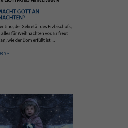
ER GOTTFRIED HEINZMANN
MACHT GOTT AN
NACHTEN?
n­tino, der Sekretär des Erz­bi­schofs,
t alles für Weih­nach­ten vor. Er freut
an, wie der Dom erfüllt ist ...
sen »