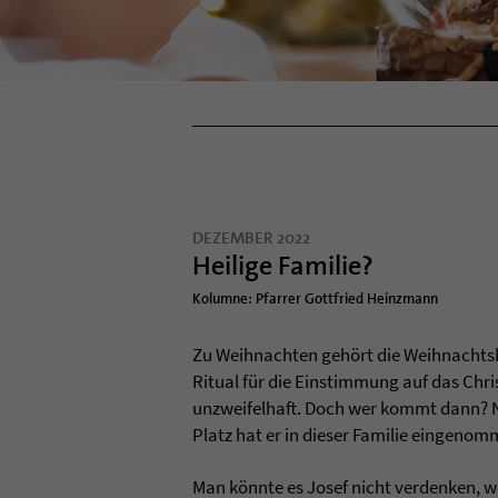
DEZEMBER 2022
Heilige Familie?
Kolumne: Pfarrer Gottfried Heinzmann
Zu Weih­nach­ten gehört die Weih­nachtsk
Ritual für die Ein­stim­mung auf das Christ
unzwei­fel­haft. Doch wer kommt dann? N
Platz hat er in die­ser Fami­lie ein­ge­nom
Man könnte es Josef nicht ver­den­ken, 