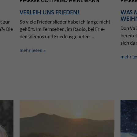
PFARRER GOTTFRIED HEINZMANN
PFARR
VERLEIH UNS FRIEDEN!
WAS 
WEIH
t zur
So viele Frie­dens­lie­der habe ich lange nicht
Don Vale
n?« Die
gehört. Im Fern­se­hen, im Radio, bei Frie­
berei­te
dens­de­mos und Frie­dens­ge­be­ten ...
sich dar
mehr lesen »
mehr le