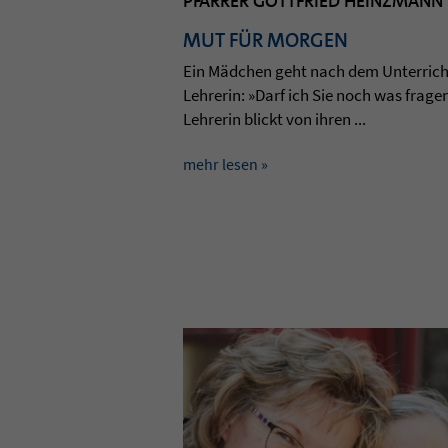
PFARRER GOTTFRIED HEINZMANN
MUT FÜR MORGEN
Ein Mädchen geht nach dem Unter­rich
Leh­re­rin: »Darf ich Sie noch was fra­ge
Leh­re­rin blickt von ihren ...
mehr lesen »