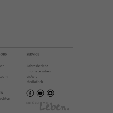
JOBS
SERVICE
ber
Jahresbericht
Infomaterialien
 team
visAvie
Mediathek
EN
achten