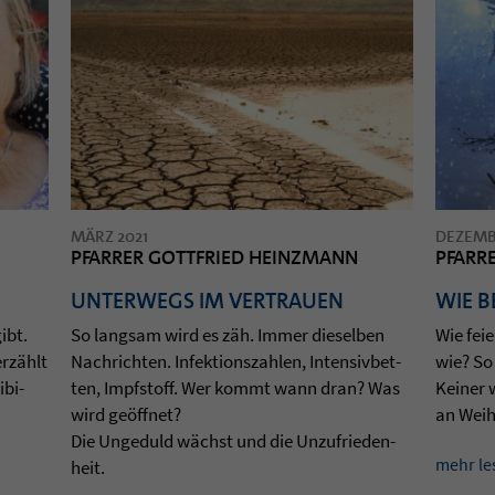
MÄRZ 2021
DEZEMB
PFARRER GOTTFRIED HEINZMANN
PFARR
UNTERWEGS IM VERTRAUEN
WIE B
ibt.
So lang­sam wird es zäh. Immer die­sel­ben
Wie fei­
erzählt
Nach­rich­ten. Infek­ti­ons­zah­len, Inten­siv­bet­
wie? So 
­bi­
ten, Impf­stoff. Wer kommt wann dran? Was
Kei­ner 
wird geöffnet?
an Weih­
Die Unge­duld wächst und die Unzu­frie­den­
mehr le
heit.