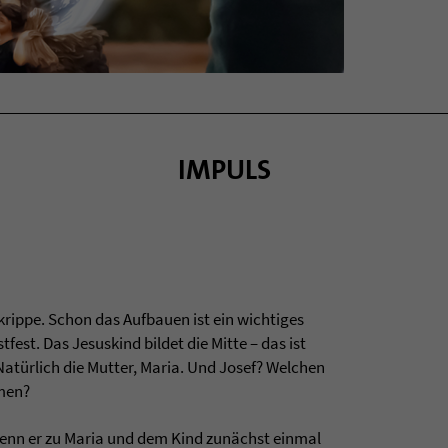
IMPULS
rippe. Schon das Auf­bauen ist ein wich­ti­ges
­fest. Das Jesus­kind bil­det die Mitte – das ist
atürlich die Mut­ter, Maria. Und Josef? Wel­chen
­men?
wenn er zu Maria und dem Kind zunächst ein­mal