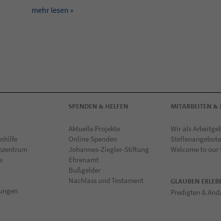
mehr lesen »
SPENDEN & HELFEN
MITARBEITEN & 
Aktuelle Projekte
Wir als Arbeitge
nhilfe
Online Spenden
Stellenangebote
hzentrum
Johannes-Ziegler-Stiftung
Welcome to our
e
Ehrenamt
Bußgelder
Nachlass und Testament
GLAUBEN ERLEB
tungen
Predigten & And