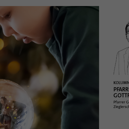
KOLUM
PFARR
GOTT
Pfarrer G
Zieglersc