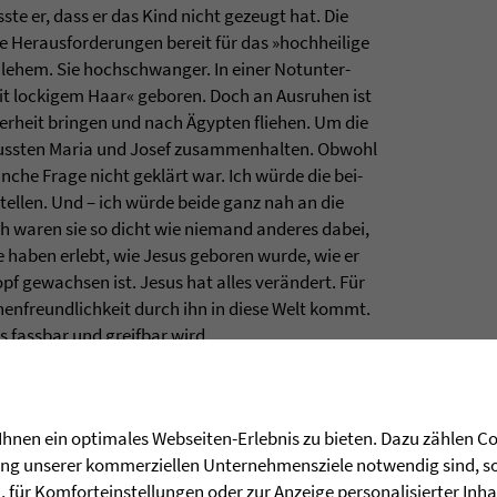
ste er, dass er das Kind nicht gezeugt hat. Die
 Her­aus­for­de­run­gen bereit für das »hoch­hei­lige
le­hem. Sie hoch­schwan­ger. In einer Not­un­ter­
t locki­gem Haar« gebo­ren. Doch an Aus­ru­hen ist
er­heit brin­gen und nach Ägyp­ten flie­hen. Um die
muss­ten Maria und Josef zusam­men­hal­ten. Obwohl
­che Frage nicht geklärt war. Ich würde die bei­
stel­len. Und – ich würde beide ganz nah an die
ich waren sie so dicht wie nie­mand ande­res dabei,
ie haben erlebt, wie Jesus gebo­ren wurde, wie er
pf gewach­sen ist. Jesus hat alles verändert. Für
hen­freund­lich­keit durch ihn in diese Welt kommt.
s fass­bar und greif­bar wird.
eih­nacht­li­che Fami­lie­ni­dylle davon abzu­lei­ten.
. Jedes Fami­li­en­mit­glied, jeder in sei­ner Rolle,
hnen ein optimales Webseiten-Erlebnis zu bieten. Dazu zählen Coo
­men las­sen: Got­tes Liebe in die Welt zu tra­gen.
rung unserer kommerziellen Unternehmensziele notwendig sind, sow
für Komforteinstellungen oder zur Anzeige personalisierter Inha