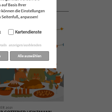
auf Basis Ihrer
e können die Einstellungen
im Seitenfuß, anpassen!
k
Kartendienste
tails anzeigen/ausblenden
n
Alle auswählen
ER 2021