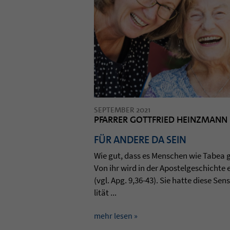
SEPTEMBER 2021
PFARRER GOTTFRIED HEINZMANN
FÜR ANDERE DA SEIN
Wie gut, dass es Men­schen wie Tabea g
Von ihr wird in der Apos­tel­ge­schichte 
(vgl. Apg. 9,36-43). Sie hatte diese Sen­si
lität ...
mehr lesen »