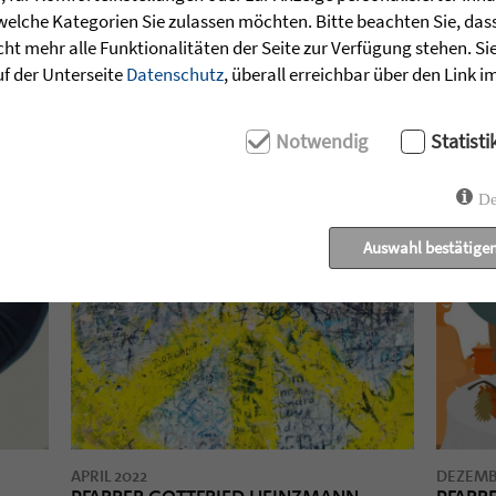
EMA
EXPERTENTIPP
PORTRÄT
IMPULS
WIR
welche Kategorien Sie zulassen möchten. Bitte beachten Sie, dass 
ht mehr alle Funktionalitäten der Seite zur Verfügung stehen. Si
uf der Unterseite
Datenschutz
, überall erreichbar über den Link 
Notwendig
Statisti
De
Auswahl bestätige
APRIL 2022
DEZEMB