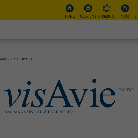
HOME
ÜBER UNS
ANGEBOTE
NEWS
S
mber 2022
>
Impuls