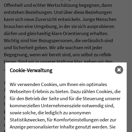
Offen­heit und ech­ter Wertschätzung begeg­nen, dann
ent­ste­hen Bezie­hun­gen. Und über diese Bezie­hun­gen
kann sich neue Zuver­sicht ent­wi­ckeln. Junge Men­schen
brau­chen eine Umge­bung, in der sie sich aus­pro­bie­ren
dürfen und gleich­zei­tig klare Ori­en­tie­rung erhal­ten.
Wich­tig sind hier Bezugs­per­so­nen, die verlässlich sind
und Sicher­heit geben. Wir alle wach­sen mit jeder
Begeg­nung, wenn wir bereit sind, uns selbst zu reflek­
tie­ren. Sind wir in unse­rer Hal­tung klar, geben wir den
Jugend­li­chen die Ori­en­tie­rung, die sie brau­chen.
Cookie-Verwaltung
Hat sich die Grund­hal­tung jun­ger Men­schen in den
Wir verwenden Cookies, um Ihnen ein optimales
letz­ten Jah­ren verändert?
Erle­ben Sie sie heute
Webseiten-Erlebnis zu bieten. Dazu zählen Cookies, die
stärker hoff­nungs­voll oder stärker ver­un­si­chert?
für den Betrieb der Seite und für die Steuerung unserer
Ich nehme in den letz­ten Jah­ren durch­aus Verände­run­
kommerziellen Unternehmensziele notwendig sind,
gen wahr. Viele junge Men­schen sind heute spürbar ver­
sowie solche, die lediglich zu anonymen
un­si­chert. Die Gründe sind vielfältig, aber häufig feh­len
Statistikzwecken, für Komforteinstellungen oder zur
ihnen Erfah­run­gen, die ein sta­bi­les, posi­ti­ves Selbst­bild
Anzeige personalisierter Inhalte genutzt werden. Sie