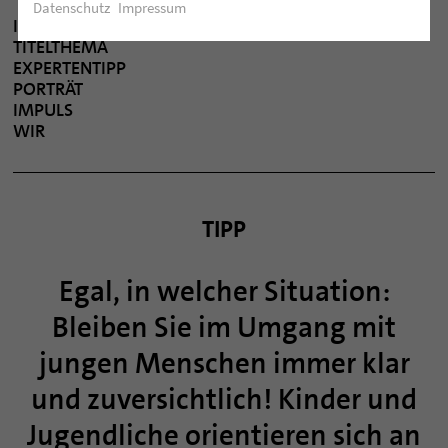
Datenschutz
Impressum
INHALT MÄRZ 2026
TITELTHEMA
EXPERTENTIPP
PORTRÄT
IMPULS
WIR
TIPP
Egal, in welcher Situation:
Bleiben Sie im Umgang mit
jungen Menschen immer klar
und zuversichtlich! Kinder und
Jugendliche orientieren sich an