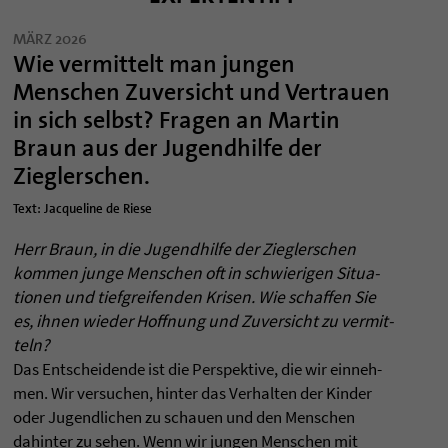
MÄRZ 2026
Wie vermittelt man jungen
Menschen Zuversicht und Vertrauen
in sich selbst? Fragen an Martin
Braun aus der Jugendhilfe der
Zieglerschen.
Text: Jacqueline de Riese
Herr Braun, in die Jugend­hilfe der Zieg­ler­schen
kom­men junge Men­schen oft in schwie­ri­gen Situa­
tio­nen und tief­grei­fen­den Kri­sen. Wie schaf­fen Sie
es, ihnen wie­der Hoff­nung und Zuver­sicht zu ver­mit­
teln?
Das Ent­schei­dende ist die Per­spek­tive, die wir ein­neh­
men. Wir ver­su­chen, hin­ter das Ver­hal­ten der Kin­der
oder Jugend­li­chen zu schauen und den Men­schen
dahin­ter zu sehen. Wenn wir jun­gen Men­schen mit