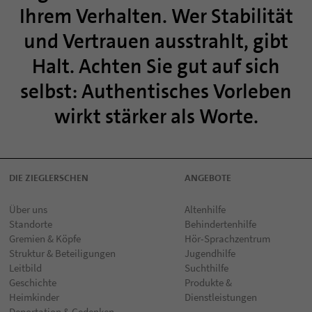
Ihrem Verhalten. Wer Stabilität
und Vertrauen ausstrahlt, gibt
Halt. Achten Sie gut auf sich
selbst: Authentisches Vorleben
wirkt stärker als Worte.
DIE ZIEGLERSCHEN
ANGEBOTE
Über uns
Altenhilfe
Standorte
Behindertenhilfe
Gremien & Köpfe
Hör-Sprachzentrum
Struktur & Beteiligungen
Jugendhilfe
Leitbild
Suchthilfe
Geschichte
Produkte &
Heimkinder
Dienstleistungen
Deportation & Gedenken