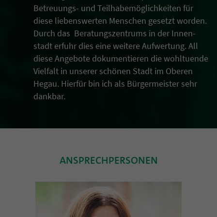
Betreuungs- und Teil­habe­möglich­keiten für
diese liebens­werten Men­schen gesetzt worden.
Durch das Beratungs­zentrums in der Innen­
stadt erfuhr dies eine weitere Auf­wer­tung. All
diese An­ge­bote doku­men­tieren die wohl­tuende
Viel­falt in unserer schönen Stadt im Oberen
Hegau. Hierfür bin ich als Bürger­meister sehr
dankbar.
ANSPRECHPERSONEN