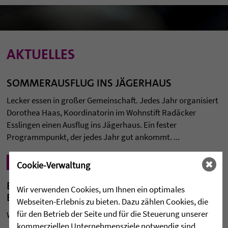
AKTUELLES
SOMMERAUSFLUG INS JÄGERHAUS
Lecker essen in großer Gemeinschaft. Jedes Jahr organisiert
Dorothea Haas, Koordinatorin im Wohnstift Radäcker
Esslingen einen Ausflug ins Jägerhaus. Ein fester
Programmpunkt, der jedes Jahr gut ankommt. ...
Mehr lesen
Cookie-Verwaltung
BEI EIS STRAHLEN AUCH DIE AUGEN DER
Wir verwenden Cookies, um Ihnen ein optimales
BEWOHNERINNEN UND BEWOHNER
Webseiten-Erlebnis zu bieten. Dazu zählen Cookies, die
für den Betrieb der Seite und für die Steuerung unserer
Wenn der Nachtisch durch einen Eisbecher ersetzt ...
kommerziellen Unternehmensziele notwendig sind,