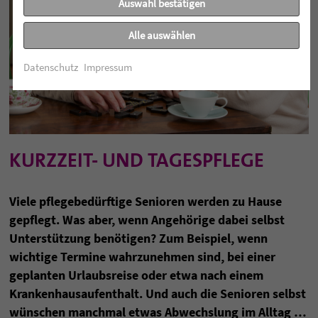
Auswahl bestätigen
Alle auswählen
Datenschutz
Impressum
KURZZEIT- UND TAGESPFLEGE
Viele pflegebedürftige Senioren werden zu Hause
gepflegt. Was aber, wenn Angehörige dabei selbst
Unterstützung benötigen? Zum Beispiel, wenn
wichtige Termine wahrzunehmen sind, bei einer
geplanten Urlaubsreise oder etwa nach einem
Krankenhausaufenthalt. Und auch die Senioren selbst
wünschen manchmal etwas Abwechslung im Alltag …