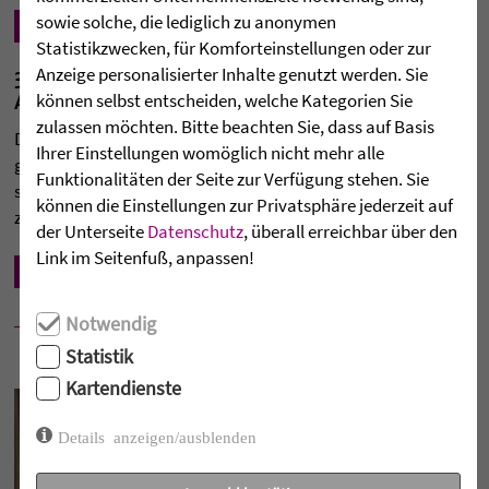
sowie solche, die lediglich zu anonymen
Mehr lesen
Statistikzwecken, für Komforteinstellungen oder zur
30 JAHRE KATHARINENSTIFT ESSLINGEN –
Anzeige personalisierter Inhalte genutzt werden. Sie
AUS EINER IDEE WURDE EIN ZUHAUSE
können selbst entscheiden, welche Kategorien Sie
zulassen möchten. Bitte beachten Sie, dass auf Basis
Drei Jahrzehnte voller Entwicklung, Engagement und
Ihrer Einstellungen womöglich nicht mehr alle
gelebter Menschlichkeit: Das Katharinenstift Esslingen hat
Funktionalitäten der Seite zur Verfügung stehen. Sie
sein 30-jähriges Jubiläum gefeiert – ein schöner Anlass, um
können die Einstellungen zur Privatsphäre jederzeit auf
zurückzublicken und zugleich nach vorne zu ...
der Unterseite
Datenschutz
, überall erreichbar über den
Link im Seitenfuß, anpassen!
Mehr lesen
Notwendig
Statistik
Kartendienste
Details anzeigen/ausblenden