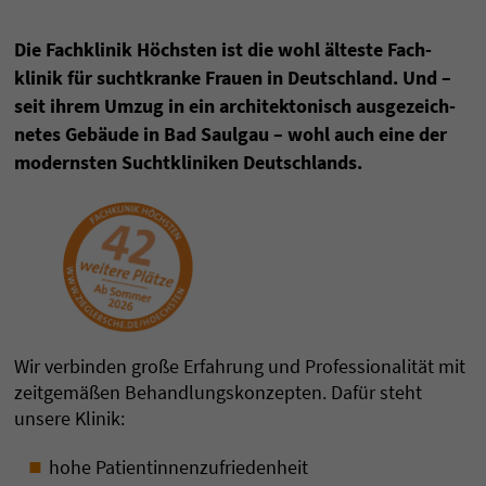
Die Fach­klinik Höchsten ist die wohl älteste Fach­
klinik für sucht­kranke Frauen in Deutsch­land. Und –
seit ihrem Umzug in ein archi­tektonisch aus­gezeich­
netes Gebäude in Bad Saulgau – wohl auch eine der
mo­dernsten Sucht­kliniken Deutsch­lands.
Wir verbinden große Erfahrung und Professionalität mit
zeitgemäßen Behandlungskonzepten. Dafür steht
unsere Klinik:
hohe Patientinnenzufriedenheit