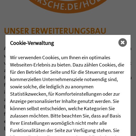
UNSER ERWEITERUNGSBAU
Cookie-Verwaltung
Auf dem weitläufigen Gelände der Fachklinik Höchsten ist ein
weiterer Wohnturm entstanden. Ein separater
Wir verwenden Cookies, um Ihnen ein optimales
viergeschossiger Trakt wurde direkt an die bestehende Klinik
Webseiten-Erlebnis zu bieten. Dazu zählen Cookies, die
angebaut. Damit bietet die Klinik künftig 42 zusätzliche
für den Betrieb der Seite und für die Steuerung unserer
Rehabilitationsplätze. Im Juli 2026 wird der Erweiterungsbau
kommerziellen Unternehmensziele notwendig sind,
feierlich eingeweiht. Unsere Klinik verfügt dann über
sowie solche, die lediglich zu anonymen
insgesamt 128 Rehabilitationsplätze für
Statistikzwecken, für Komforteinstellungen oder zur
abhängigkeitskranke Frauen aus dem gesamten
Anzeige personalisierter Inhalte genutzt werden. Sie
Bundesgebiet, die dort für sich einen Weg aus ihrer Sucht
können selbst entscheiden, welche Kategorien Sie
finden können. Mit den neuen Plätzen wird die Wartezeit auf
zulassen möchten. Bitte beachten Sie, dass auf Basis
ein Minimum verkürzt: Eine gute Chance, einen der
Ihrer Einstellungen womöglich nicht mehr alle
begehrten Therapieplätze zu bekommen!
Funktionalitäten der Seite zur Verfügung stehen. Sie