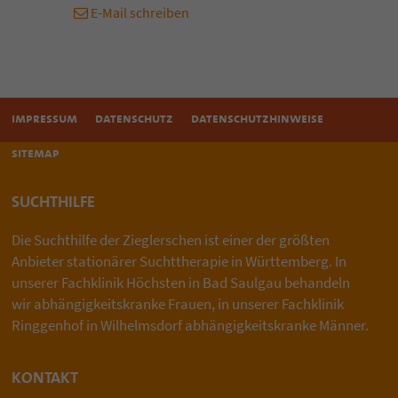
E-Mail schreiben
impressum
datenschutz
datenschutzhinweise
sitemap
SUCHTHILFE
Die Suchthilfe der Zieglerschen ist einer der größten
Anbieter stationärer Suchttherapie in Württemberg. In
unserer Fachklinik Höchsten in Bad Saulgau behandeln
wir abhängigkeitskranke Frauen, in unserer Fachklinik
Ringgenhof in Wilhelmsdorf abhängigkeitskranke Männer.
KONTAKT