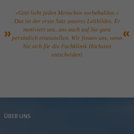
»Gott liebt jeden Menschen vorbehaltlos.«
Das ist der erste Satz unseres Leitbildes. Er
»
«
motiviert uns, uns auch auf Sie ganz
persönlich einzustellen. Wir freuen uns, wenn
Sie sich für die Fachklinik Höchsten
entscheiden!
ÜBER UNS