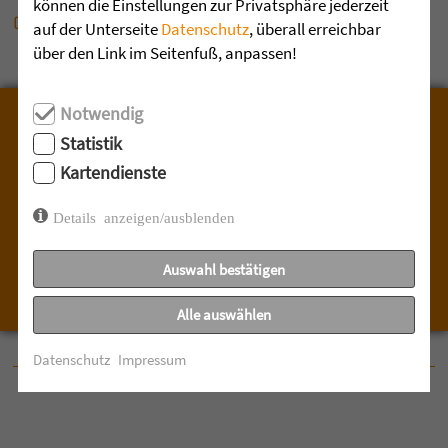
können die Einstellungen zur Privatsphäre jederzeit
Alle Infos und Belegungsanfragen hier!
auf der Unterseite
Datenschutz
, überall erreichbar
über den Link im Seitenfuß, anpassen!
Notwendig
Statistik
FREIE PLÄTZE IN DER FACHKLINIK
Kartendienste
HÖCHSTEN
Details anzeigen/ausblenden
Direkt Platzangebot prüfen mit der Belegungsampel
Auswahl bestätigen
Alle auswählen
Datenschutz
Impressum