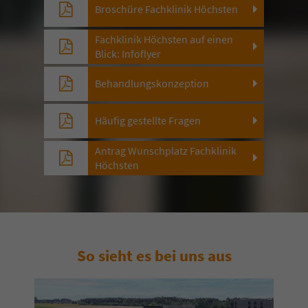
Broschüre Fachklinik Höchsten
Fachklinik Höchsten auf einen
Blick: Infoflyer
Behandlungskonzeption
Häufig gestellte Fragen
Antrag Wunschplatz Fachklinik
Höchsten
So sieht es bei uns aus