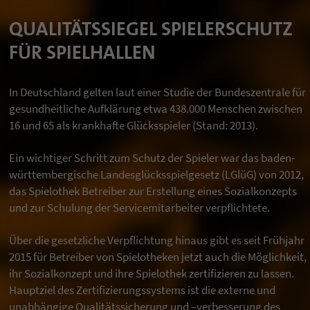
QUALITÄTSSIEGEL SPIELERSCHUTZ
FÜR SPIELHALLEN
In Deutschland gelten laut einer Studie der Bundeszentrale für
gesundheitliche Aufklärung etwa 438.000 Menschen zwischen
16 und 65 als krankhafte Glücksspieler (Stand: 2013).
Ein wichtiger Schritt zum Schutz der Spieler war das baden-
württembergische Landesglücksspielgesetz (LGlüG) von 2012,
das Spielothek Betreiber zur Erstellung eines Sozialkonzepts
und zur Schulung der Servicemitarbeiter verpflichtete.
Über die gesetzliche Verpflichtung hinaus gibt es seit Frühjahr
2015 für Betreiber von Spielotheken jetzt auch die Möglichkeit,
ihr Sozialkonzept und ihre Spielothek zertifizieren zu lassen.
Hauptziel des Zertifizierungssystems ist die externe und
unabhängige Qualitätssicherung und –verbesserung des