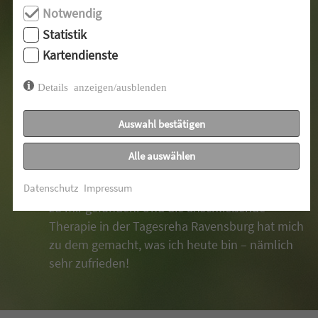
Notwendig
Statistik
Kartendienste
W.L., Ehemaliger
Details anzeigen/ausblenden
W.L. ist ehemaliger Patient. Sein Name wurde zum
Auswahl bestätigen
Schutz gekürzt, das Foto ist ein Symbolbild.
»
Alle auswählen
Ich war 20 Jahre lang Alkoholiker. In der
Datenschutz
Impressum
Ringgenhof-Klinik bei den Zieglerschen habe ich
zu mir gefunden. Und die anschließende
Therapie in der Tagesreha Ravensburg hat mich
zu dem gemacht, was ich heute bin – nämlich
sehr zufrieden!