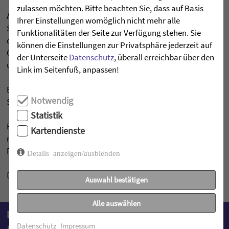
zulassen möchten. Bitte beachten Sie, dass auf Basis
Am Vormittag findet für alle Kinder regelmäßig
Ihrer Einstellungen womöglich nicht mehr alle
Sprachtherapie in Einzelförderung oder in einer Kleingruppe
Funktionalitäten der Seite zur Verfügung stehen. Sie
durch eine Sprachheillehrkraft statt. Die Erzieherinnen der
können die Einstellungen zur Privatsphäre jederzeit auf
Gruppen nehmen die Impulse aus der Sprachtherapie auf
der Unterseite
Datenschutz
, überall erreichbar über den
und vertiefen das Geübte durch Wiederholung.
Link im Seitenfuß, anpassen!
Einen großen Stellenwert nimmt auch die Entwicklung der
Notwendig
Schulreife und die Vorbereitung auf die Schule ein.
Statistik
Eine wertschätzende und vertrauensvolle Zusammenarbeit
Kartendienste
mit den Eltern ist uns in allen Phasen der Begleitung und
Förderung des Kindes sehr wichtig.
Details anzeigen/ausblenden
mehr lesen »
Auswahl bestätigen
Alle auswählen
LEITUNG DES SCHULKINDERGARTENS MIT
AUSSENSTELLEN
Datenschutz
Impressum