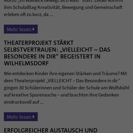
Motto „Im Waldeck bewegt sich was!“ statt. Leider kommt
ihm Schulalltag Kreativität, Bewegung und Gemeinschaft
erleben oft zu kurz, da ...
Mehr lesen
THEATERPROJEKT STÄRKT
SELBSTVERTRAUEN: „VIELLEICHT – DAS
BESONDERE IN DIR“ BEGEISTERT IN
WILHELMSDORF
Wie entdecken Kinder ihre eigenen Stärken und Träume? Mit
dem Theaterprojekt „VIELLEICHT – Das Besondere in dir“
gingen 30 Schülerinnen und Schüler der Schule am Wolfsbühl
auf kreative Spurensuche – und brachten ihre Gedanken
eindrucksvoll auf ...
Mehr lesen
ERFOLGREICHER AUSTAUSCH UND