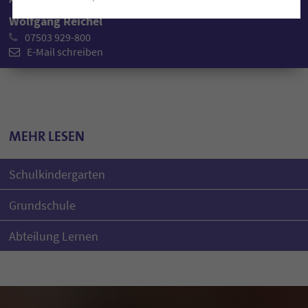
Wolfgang Reichel
07503 929-800
E-Mail schreiben
MEHR LESEN
Schulkindergarten
Grundschule
Abteilung Lernen