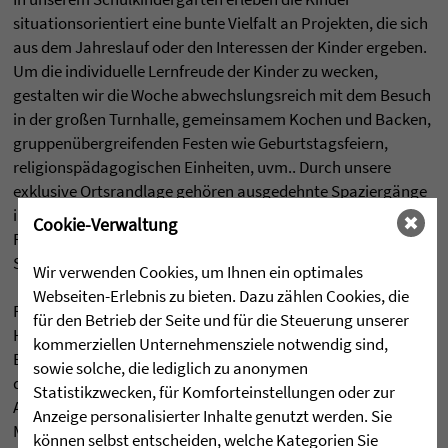
situationsorientiert eine bunte Vielfalt an Projekten, die sich
aus dem Jahreslauf oder den Interessen der Kinder ergeben.
Um die individuelle Lernfreude der Kinder zu wecken,
gestalten wir die Woche abwechslungsreich mit dem Besuch
in der großen Turnhalle, gemeinsamem Kochen und Backen,
gruppenübergreifenden Festen wie Geburtstagsfeiern,
religionspädagogischen Einheiten, uvm.. Durch unsere
exklusive Ortsrandlage gehören ausgedehnte Spaziergänge
in die Natur wie in das angrenzende Pfrunger-Burgweiler
Cookie-Verwaltung
Ried ebenso zur beliebten Nachmittagsgestaltung wie das
Spielen auf unserem Spielplatz.
Wir verwenden Cookies, um Ihnen ein optimales
Webseiten-Erlebnis zu bieten. Dazu zählen Cookies, die
Regelmäßig wiederkehrende Strukturen geben den Kindern
für den Betrieb der Seite und für die Steuerung unserer
Halt, Sicherheit und Orientierung und sind ein wichtiger
kommerziellen Unternehmensziele notwendig sind,
Bestandteil unserer pädagogischen Arbeit. Jeder Tag erhält
sowie solche, die lediglich zu anonymen
daher ein ähnliches Grundgerüst, wie das gemeinsame
Statistikzwecken, für Komforteinstellungen oder zur
Ankommen auf dem Pausenhof oder den täglichen
Anzeige personalisierter Inhalte genutzt werden. Sie
Morgenkreis mit der anschließenden Freispielzeit.
können selbst entscheiden, welche Kategorien Sie